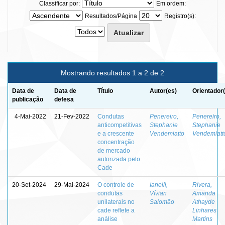
Classificar por:
Em ordem:
Resultados/Página
Registro(s):
Mostrando resultados 1 a 2 de 2
Data de
Data de
Título
Autor(es)
Orientador
publicação
defesa
4-Mai-2022
21-Fev-2022
Condutas
Penereiro,
Penereiro,
anticompetitivas
Stephanie
Stephanie
e a crescente
Vendemiatto
Vendemiatt
concentração
de mercado
autorizada pelo
Cade
20-Set-2024
29-Mai-2024
O controle de
Ianelli,
Rivera,
condutas
Vívian
Amanda
unilaterais no
Salomão
Athayde
cade reflete a
Linhares
análise
Martins