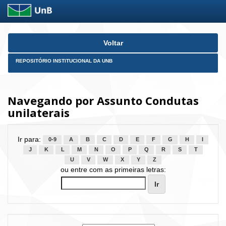
Skip
Voltar
navigation
REPOSITÓRIO INSTITUCIONAL DA UNB
Navegando por Assunto Condutas
unilaterais
Ir para:
0-9
A
B
C
D
E
F
G
H
I
J
K
L
M
N
O
P
Q
R
S
T
U
V
W
X
Y
Z
ou entre com as primeiras letras: