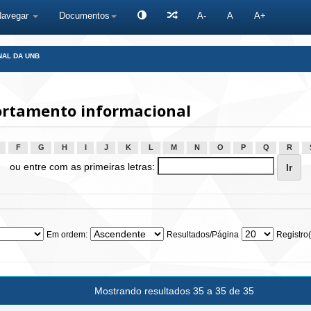
Navegar
Documentos
A-
A
A+
NAL DA UNB
rtamento informacional
F
G
H
I
J
K
L
M
N
O
P
Q
R
ou entre com as primeiras letras:
Em ordem:
Resultados/Página
Registro(
Mostrando resultados 35 a 35 de 35