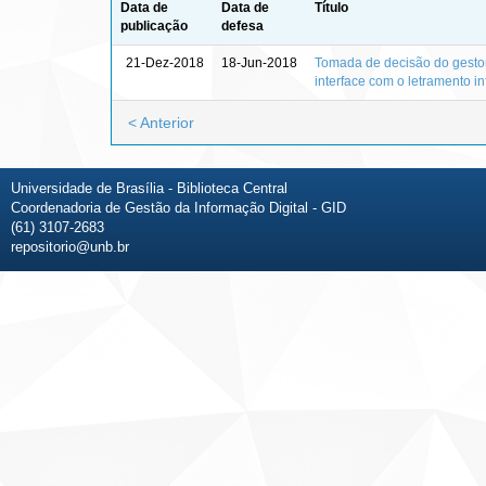
Data de
Data de
Título
publicação
defesa
21-Dez-2018
18-Jun-2018
Tomada de decisão do gestor 
interface com o letramento i
< Anterior
Universidade de Brasília - Biblioteca Central
Coordenadoria de Gestão da Informação Digital - GID
(61) 3107-2683
repositorio@unb.br