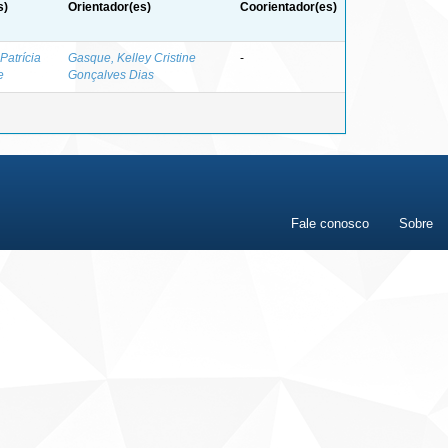
s)
Orientador(es)
Coorientador(es)
 Patrícia
Gasque, Kelley Cristine
-
e
Gonçalves Dias
Fale conosco
Sobre