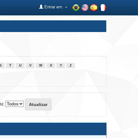
Entrar em:
S
T
U
V
W
X
Y
Z
s):