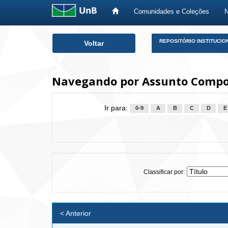
Comunidades e Coleções
Skip
REPOSITÓRIO INSTITUCIO
Voltar
navigation
Navegando por Assunto Compo
Ir para:
0-9
A
B
C
D
E
Classificar por:
< Anterior