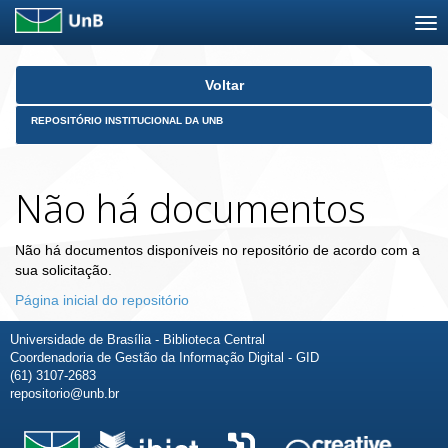
Skip
Voltar
navigation
REPOSITÓRIO INSTITUCIONAL DA UNB
Não há documentos
Não há documentos disponíveis no repositório de acordo com a
sua solicitação.
Página inicial do repositório
Universidade de Brasília - Biblioteca Central
Coordenadoria de Gestão da Informação Digital - GID
(61) 3107-2683
repositorio@unb.br