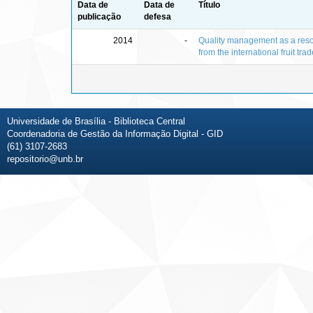
Data de
Data de
Título
publicação
defesa
2014
-
Quality management as a resou
from the international fruit tra
Universidade de Brasília - Biblioteca Central
Coordenadoria de Gestão da Informação Digital - GID
(61) 3107-2683
repositorio@unb.br