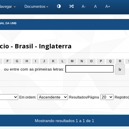
Navegar
Documentos
A-
A
A+
NAL DA UNB
 - Brasil - Inglaterra
F
G
H
I
J
K
L
M
N
O
P
Q
R
ou entre com as primeiras letras:
Em ordem:
Resultados/Página
Registro(
Mostrando resultados 1 a 1 de 1