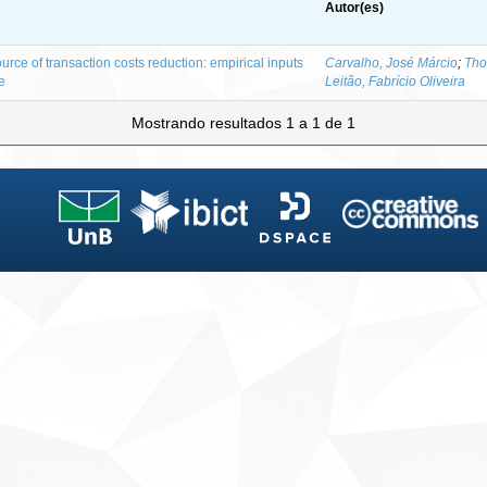
Autor(es)
rce of transaction costs reduction: empirical inputs
Carvalho, José Márcio
;
Tho
de
Leitão, Fabrício Oliveira
Mostrando resultados 1 a 1 de 1