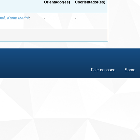
Orientador(es)
Coorientador(es)
mé, Karim Marini
;
-
-
Fale conosco
Sobre