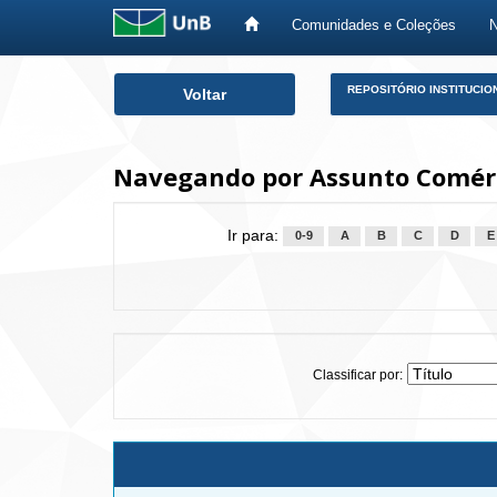
Comunidades e Coleções
Skip
REPOSITÓRIO INSTITUCIO
Voltar
navigation
Navegando por Assunto Comércio
Ir para:
0-9
A
B
C
D
E
Classificar por: