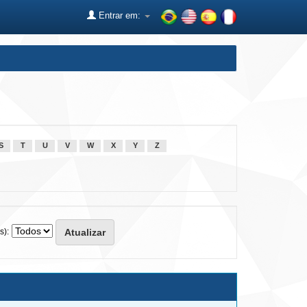
Entrar em:
S
T
U
V
W
X
Y
Z
s):