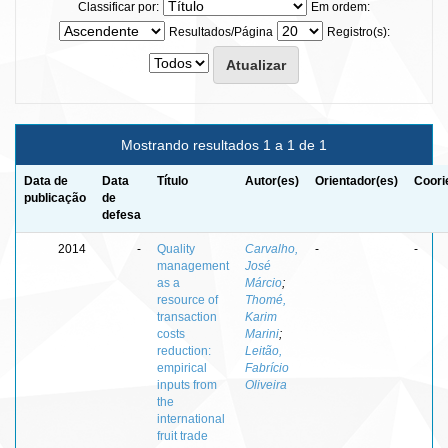
Classificar por:
Em ordem:
Resultados/Página
Registro(s):
Mostrando resultados 1 a 1 de 1
Data de
Data
Título
Autor(es)
Orientador(es)
Coori
publicação
de
defesa
2014
-
Quality
Carvalho,
-
-
management
José
as a
Márcio
;
resource of
Thomé,
transaction
Karim
costs
Marini
;
reduction:
Leitão,
empirical
Fabrício
inputs from
Oliveira
the
international
fruit trade