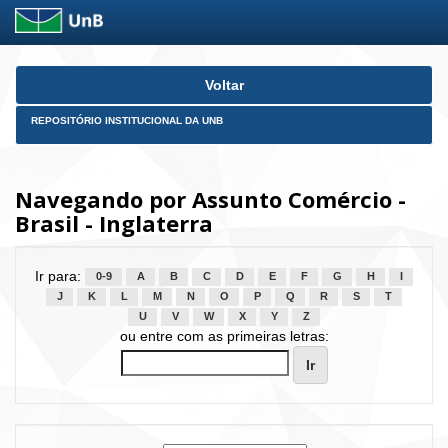
Skip
Voltar
navigation
REPOSITÓRIO INSTITUCIONAL DA UNB
Navegando por Assunto Comércio -
Brasil - Inglaterra
Ir para:
0-9
A
B
C
D
E
F
G
H
I
J
K
L
M
N
O
P
Q
R
S
T
U
V
W
X
Y
Z
ou entre com as primeiras letras: