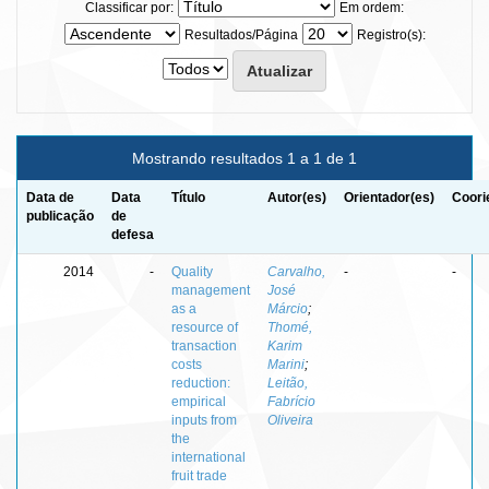
Classificar por:
Em ordem:
Resultados/Página
Registro(s):
Mostrando resultados 1 a 1 de 1
Data de
Data
Título
Autor(es)
Orientador(es)
Coori
publicação
de
defesa
2014
-
Quality
Carvalho,
-
-
management
José
as a
Márcio
;
resource of
Thomé,
transaction
Karim
costs
Marini
;
reduction:
Leitão,
empirical
Fabrício
inputs from
Oliveira
the
international
fruit trade