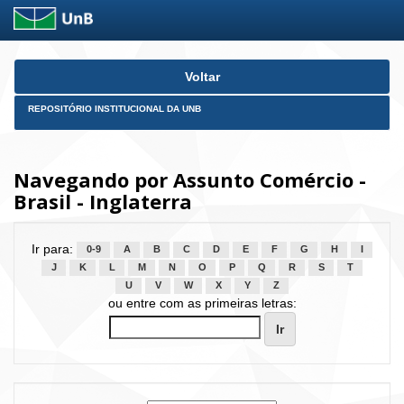
Skip
Voltar
navigation
REPOSITÓRIO INSTITUCIONAL DA UNB
Navegando por Assunto Comércio -
Brasil - Inglaterra
Ir para:
0-9
A
B
C
D
E
F
G
H
I
J
K
L
M
N
O
P
Q
R
S
T
U
V
W
X
Y
Z
ou entre com as primeiras letras: