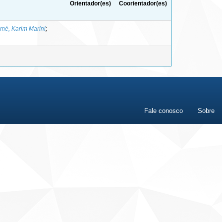
Orientador(es)
Coorientador(es)
mé, Karim Marini
;
-
-
Fale conosco
Sobre