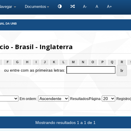
Navegar
Documentos
A-
A
A+
NAL DA UNB
 - Brasil - Inglaterra
F
G
H
I
J
K
L
M
N
O
P
Q
R
ou entre com as primeiras letras:
Em ordem:
Resultados/Página
Registro(
Mostrando resultados 1 a 1 de 1