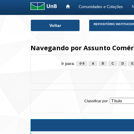
Comunidades e Coleções
Skip
REPOSITÓRIO INSTITUCIO
Voltar
navigation
Navegando por Assunto Comércio
Ir para:
0-9
A
B
C
D
E
Classificar por: