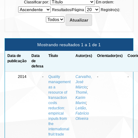
Classificar por:
Em ordem:
Resultados/Página
Registro(s):
Mostrando resultados 1 a 1 de 1
Data de
Data
Título
Autor(es)
Orientador(es)
Coori
publicação
de
defesa
2014
-
Quality
Carvalho,
-
-
management
José
as a
Márcio
;
resource of
Thomé,
transaction
Karim
costs
Marini
;
reduction:
Leitão,
empirical
Fabrício
inputs from
Oliveira
the
international
fruit trade