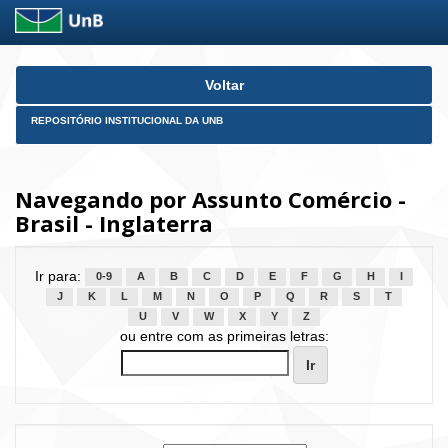
Skip
Voltar
navigation
REPOSITÓRIO INSTITUCIONAL DA UNB
Navegando por Assunto Comércio -
Brasil - Inglaterra
Ir para:
0-9
A
B
C
D
E
F
G
H
I
J
K
L
M
N
O
P
Q
R
S
T
U
V
W
X
Y
Z
ou entre com as primeiras letras: