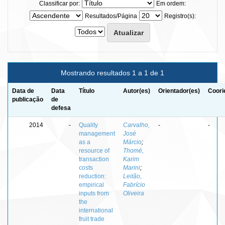
Classificar por:
Em ordem:
Resultados/Página
Registro(s):
Mostrando resultados 1 a 1 de 1
Data de
Data
Título
Autor(es)
Orientador(es)
Coori
publicação
de
defesa
2014
-
Quality
Carvalho,
-
-
management
José
as a
Márcio
;
resource of
Thomé,
transaction
Karim
costs
Marini
;
reduction:
Leitão,
empirical
Fabrício
inputs from
Oliveira
the
international
fruit trade