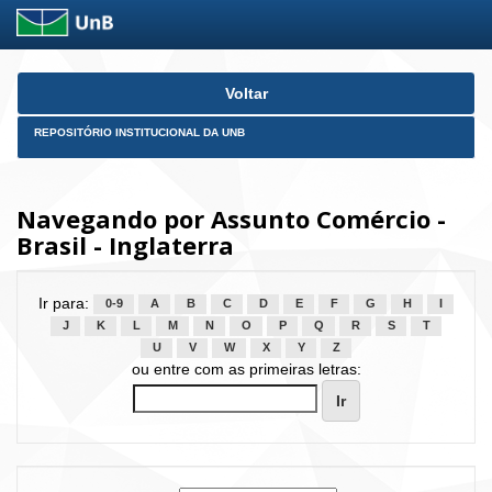
Skip
Voltar
navigation
REPOSITÓRIO INSTITUCIONAL DA UNB
Navegando por Assunto Comércio -
Brasil - Inglaterra
Ir para:
0-9
A
B
C
D
E
F
G
H
I
J
K
L
M
N
O
P
Q
R
S
T
U
V
W
X
Y
Z
ou entre com as primeiras letras: