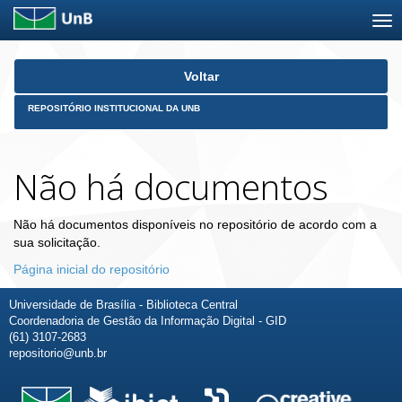
Skip
Voltar
navigation
REPOSITÓRIO INSTITUCIONAL DA UNB
Não há documentos
Não há documentos disponíveis no repositório de acordo com a
sua solicitação.
Página inicial do repositório
Universidade de Brasília - Biblioteca Central
Coordenadoria de Gestão da Informação Digital - GID
(61) 3107-2683
repositorio@unb.br