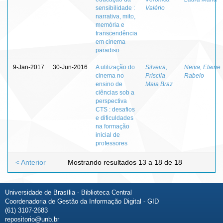
sensibilidade :
Valério
narrativa, mito,
memória e
transcendência
em cinema
paradiso
9-Jan-2017
30-Jun-2016
A utilização do
Silveira,
Neiva, Elaine
cinema no
Priscila
Rabelo
ensino de
Maia Braz
ciências sob a
perspectiva
CTS : desafios
e dificuldades
na formação
inicial de
professores
< Anterior
Mostrando resultados 13 a 18 de 18
Universidade de Brasília - Biblioteca Central
Coordenadoria de Gestão da Informação Digital - GID
(61) 3107-2683
repositorio@unb.br