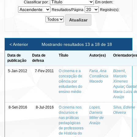
Classificar por:
Em ordem:
Resultados/Página
Registro(s):
< Anterior
Mostrando resultados 13 a 18 de 18
Data de
Data de
Título
Autor(es)
Orientador(es
publicação
defesa
5-Jan-2012
7-Fev-2011
O cinema e a
Faria, Ana
Bizerril,
concepção de
Constância
Marcelo
ciência por
Macedo
Ximenes
estudantes do
Aguiar
;
Gastal
ensino médio
Maria Luiza d
Araújo
8-Set-2016
8-Jul-2016
O cinema nos
Lopes,
Silva, Edlene
discursos e
Daniela
Oliveira
nas práticas
Miller de
pedagógicas
Araújo
de professores
de História do