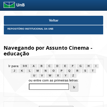
Skip
Voltar
navigation
REPOSITÓRIO INSTITUCIONAL DA UNB
Navegando por Assunto Cinema -
educação
Ir para:
0-9
A
B
C
D
E
F
G
H
I
J
K
L
M
N
O
P
Q
R
S
T
U
V
W
X
Y
Z
ou entre com as primeiras letras: