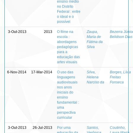
ensino médio
no Distrito
Federal : entre
o ideal e o
possível
3-Out-2013
2013
O filme na
Zaupa,
Bezerra Júnior
escola :
Maria de
Belidson Dias
abordagens
Fátima da
pedagógicas
Silva
para a
educação das
artes visuais
6-Nov-2014
17-Mar-2014
O uso das
Silva,
Borges, Lívia
linguagens
Helena
Freitas
audiovisuais
Narciso da
Fonseca
nos anos
iniciais do
ensino
fundamental :
uma
perspectiva
curricular
3-Out-2013
26-Jul-2013
Por uma
Santos,
Coutinho,
educação da
Verônica
Laura Maria