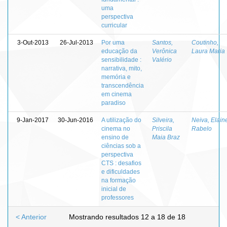
uma
perspectiva
curricular
3-Out-2013
26-Jul-2013
Por uma
Santos,
Coutinho,
educação da
Verônica
Laura Maria
sensibilidade :
Valério
narrativa, mito,
memória e
transcendência
em cinema
paradiso
9-Jan-2017
30-Jun-2016
A utilização do
Silveira,
Neiva, Elain
cinema no
Priscila
Rabelo
ensino de
Maia Braz
ciências sob a
perspectiva
CTS : desafios
e dificuldades
na formação
inicial de
professores
< Anterior
Mostrando resultados 12 a 18 de 18