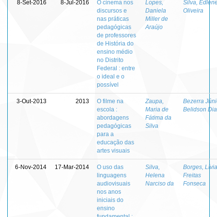
8-Set-2016
8-Jul-2016
O cinema nos
Lopes,
Silva, Edlen
discursos e
Daniela
Oliveira
nas práticas
Miller de
pedagógicas
Araújo
de professores
de História do
ensino médio
no Distrito
Federal : entre
o ideal e o
possível
3-Out-2013
2013
O filme na
Zaupa,
Bezerra Júni
escola :
Maria de
Belidson Di
abordagens
Fátima da
pedagógicas
Silva
para a
educação das
artes visuais
6-Nov-2014
17-Mar-2014
O uso das
Silva,
Borges, Lívi
linguagens
Helena
Freitas
audiovisuais
Narciso da
Fonseca
nos anos
iniciais do
ensino
fundamental :