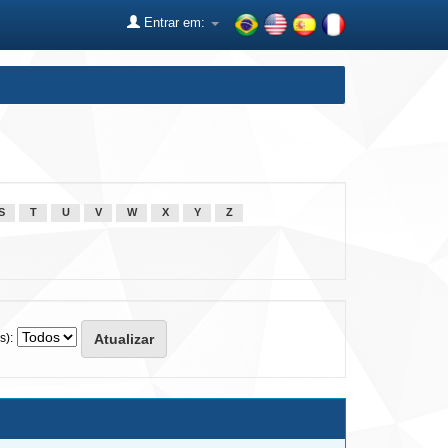
Entrar em:
S
T
U
V
W
X
Y
Z
s):