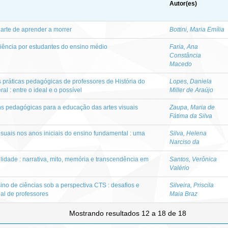
Autor(es)
l arte de aprender a morrer
Bottini, Maria Emília
iência por estudantes do ensino médio
Faria, Ana
Constância
Macedo
 práticas pedagógicas de professores de História do
Lopes, Daniela
al : entre o ideal e o possível
Miller de Araújo
ns pedagógicas para a educação das artes visuais
Zaupa, Maria de
Fátima da Silva
suais nos anos iniciais do ensino fundamental : uma
Silva, Helena
Narciso da
idade : narrativa, mito, memória e transcendência em
Santos, Verônica
Valério
ino de ciências sob a perspectiva CTS : desafios e
Silveira, Priscila
ial de professores
Maia Braz
Mostrando resultados 12 a 18 de 18