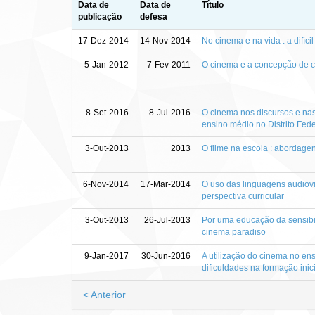
Data de
Data de
Título
publicação
defesa
17-Dez-2014
14-Nov-2014
No cinema e na vida : a difíci
5-Jan-2012
7-Fev-2011
O cinema e a concepção de c
8-Set-2016
8-Jul-2016
O cinema nos discursos e nas
ensino médio no Distrito Feder
3-Out-2013
2013
O filme na escola : abordage
6-Nov-2014
17-Mar-2014
O uso das linguagens audiovi
perspectiva curricular
3-Out-2013
26-Jul-2013
Por uma educação da sensibil
cinema paradiso
9-Jan-2017
30-Jun-2016
A utilização do cinema no ens
dificuldades na formação inic
< Anterior