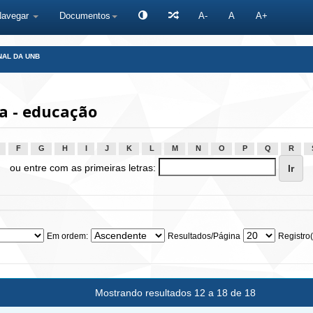
Navegar
Documentos
A-
A
A+
NAL DA UNB
a - educação
F
G
H
I
J
K
L
M
N
O
P
Q
R
ou entre com as primeiras letras:
Em ordem:
Resultados/Página
Registro(
Mostrando resultados 12 a 18 de 18