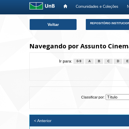
Comunidades e Coleções
Skip
REPOSITÓRIO INSTITUCIO
Voltar
navigation
Navegando por Assunto Cinem
Ir para:
0-9
A
B
C
D
E
Classificar por:
< Anterior