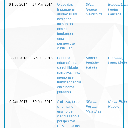
6-Nov-2014
17-Mar-2014
O uso das
Silva,
Borges, Lívi
linguagens
Helena
Freitas
audiovisuais
Narciso da
Fonseca
nos anos
iniciais do
ensino
fundamental :
uma
perspectiva
curricular
3-Out-2013
26-Jul-2013
Por uma
Santos,
Coutinho,
educação da
Verônica
Laura Maria
sensibilidade :
Valério
narrativa, mito,
memória e
transcendência
em cinema
paradiso
9-Jan-2017
30-Jun-2016
A utilização do
Silveira,
Neiva, Elain
cinema no
Priscila
Rabelo
ensino de
Maia Braz
ciências sob a
perspectiva
CTS : desafios