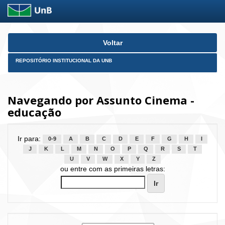
Skip
Voltar
navigation
REPOSITÓRIO INSTITUCIONAL DA UNB
Navegando por Assunto Cinema -
educação
Ir para:
0-9
A
B
C
D
E
F
G
H
I
J
K
L
M
N
O
P
Q
R
S
T
U
V
W
X
Y
Z
ou entre com as primeiras letras: