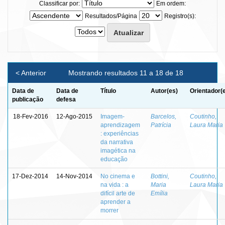
Classificar por:
Em ordem:
Resultados/Página
Registro(s):
< Anterior
Mostrando resultados 11 a 18 de 18
Data de
Data de
Título
Autor(es)
Orientador(
publicação
defesa
18-Fev-2016
12-Ago-2015
Imagem-
Barcelos,
Coutinho,
aprendizagem
Patrícia
Laura Maria
: experiências
da narrativa
imagética na
educação
17-Dez-2014
14-Nov-2014
No cinema e
Bottini,
Coutinho,
na vida : a
Maria
Laura Maria
difícil arte de
Emília
aprender a
morrer