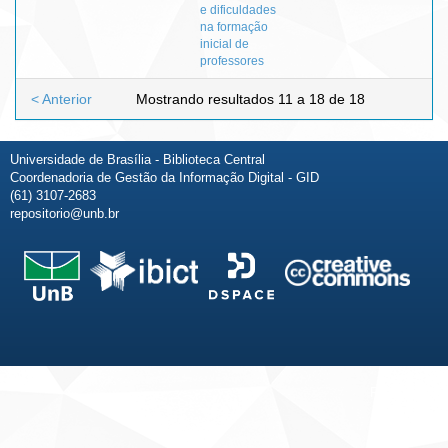
e dificuldades
na formação
inicial de
professores
< Anterior
Mostrando resultados 11 a 18 de 18
Universidade de Brasília - Biblioteca Central
Coordenadoria de Gestão da Informação Digital - GID
(61) 3107-2683
repositorio@unb.br
Fale conosco
Sobre