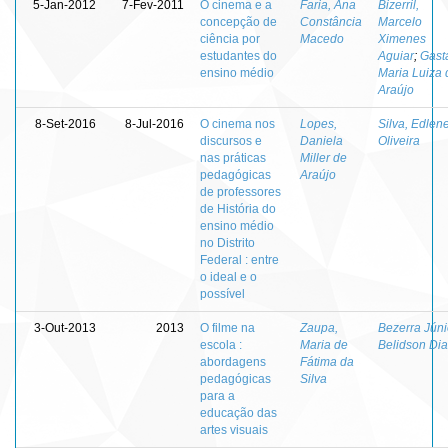
5-Jan-2012
7-Fev-2011
O cinema e a
Faria, Ana
Bizerril,
concepção de
Constância
Marcelo
ciência por
Macedo
Ximenes
estudantes do
Aguiar
;
Gasta
ensino médio
Maria Luiza 
Araújo
8-Set-2016
8-Jul-2016
O cinema nos
Lopes,
Silva, Edlen
discursos e
Daniela
Oliveira
nas práticas
Miller de
pedagógicas
Araújo
de professores
de História do
ensino médio
no Distrito
Federal : entre
o ideal e o
possível
3-Out-2013
2013
O filme na
Zaupa,
Bezerra Júni
escola :
Maria de
Belidson Di
abordagens
Fátima da
pedagógicas
Silva
para a
educação das
artes visuais