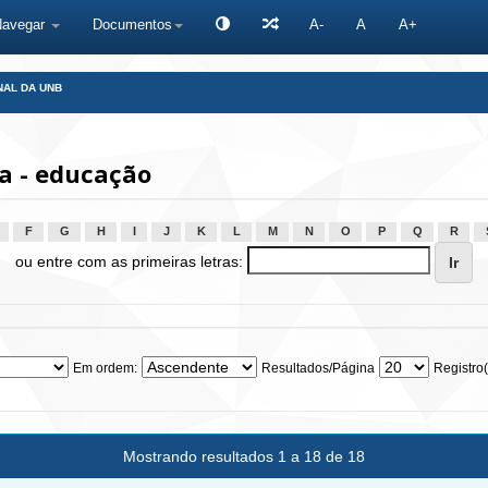
Navegar
Documentos
A-
A
A+
NAL DA UNB
a - educação
F
G
H
I
J
K
L
M
N
O
P
Q
R
ou entre com as primeiras letras:
Em ordem:
Resultados/Página
Registro(
Mostrando resultados 1 a 18 de 18