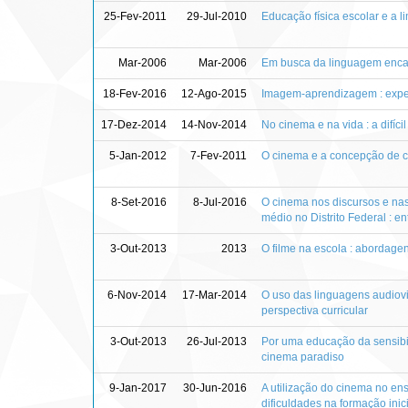
25-Fev-2011
29-Jul-2010
Educação física escolar e a 
Mar-2006
Mar-2006
Em busca da linguagem enc
18-Fev-2016
12-Ago-2015
Imagem-aprendizagem : exper
17-Dez-2014
14-Nov-2014
No cinema e na vida : a difíci
5-Jan-2012
7-Fev-2011
O cinema e a concepção de c
8-Set-2016
8-Jul-2016
O cinema nos discursos e nas
médio no Distrito Federal : en
3-Out-2013
2013
O filme na escola : abordage
6-Nov-2014
17-Mar-2014
O uso das linguagens audiovi
perspectiva curricular
3-Out-2013
26-Jul-2013
Por uma educação da sensibil
cinema paradiso
9-Jan-2017
30-Jun-2016
A utilização do cinema no ens
dificuldades na formação inic