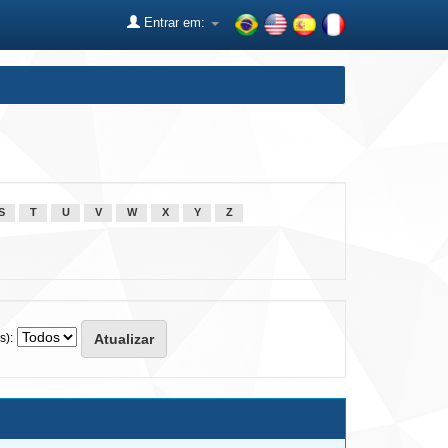
Entrar em:
S
T
U
V
W
X
Y
Z
s):