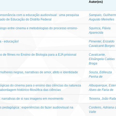
Autor(es)
onsonância com a educação audiovisual : uma pesquisa
Sampaio, Guilher
tado de Educação do Distrito Federal
Augusto Meirelles
diálogo entre cinema e metodologias do processo ensino-
Squinca, Flávia
Aparecida
a - educação!
Pimentel, Erizaldo
Cavalcanti Borges
o de filmes no Ensino de Biologia para a EJA prisional
Cavalcante,
Elisângela Caldas
Braga
mulheres negras, narrativas de amor, afeto e identidade
Souza, Edileuza
Penha de
ógicas do cinema para o ensino das ciências da natureza
Albuquerque, Ester
bordagem histórico-filosófica das ciências
Alves de Faria de
a : narrativas de si nas imagens em movimento
Teixeira, João Rafa
 pedagógica : experiências do fazer audiovisual na
Cordeiro, Adriana 
Valle