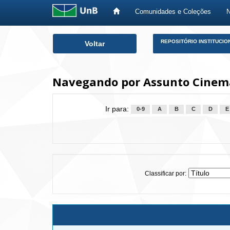
Comunidades e Coleções
Skip
REPOSITÓRIO INSTITUCIO
Voltar
navigation
Navegando por Assunto Cinem
Ir para:
0-9
A
B
C
D
E
Classificar por: