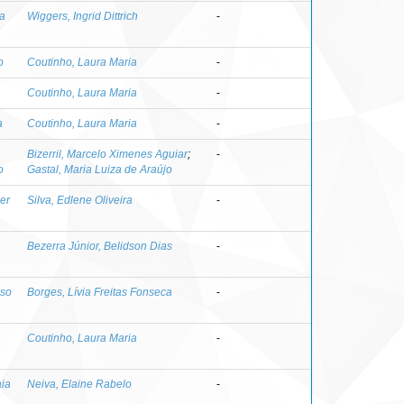
ia
Wiggers, Ingrid Dittrich
-
o
Coutinho, Laura Maria
-
Coutinho, Laura Maria
-
a
Coutinho, Laura Maria
-
Bizerril, Marcelo Ximenes Aguiar
;
-
o
Gastal, Maria Luiza de Araújo
er
Silva, Edlene Oliveira
-
Bezerra Júnior, Belidson Dias
-
iso
Borges, Lívia Freitas Fonseca
-
Coutinho, Laura Maria
-
aia
Neiva, Elaine Rabelo
-