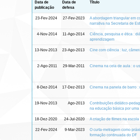
Data de
Data de
Título
publicação
defesa
23-Fev-2024
27-Fev-2023
A abordagem triangular em c
narrativa na Secretaria de Es
4-Nov-2014
11-Ago-2014
Ciência, pesquisa e ética : 
aprendizagem
13-Nov-2013
23-Ago-2013
Cine com ciência : luz, câmer
2-Ago-2011
29-Mar-2011
Cinema na cela de aula : o us
8-Dez-2014
17-Dez-2013
Cinema na panela de barro : 
19-Nov-2013
Ago-2013
Contribuições didático-pedag
na educação básica por uma a
18-Dez-2020
24-Jul-2020
A criação de filmes na escol
22-Fev-2024
9-Mar-2023
O curta-metragem como práxis
formação continuada do DF