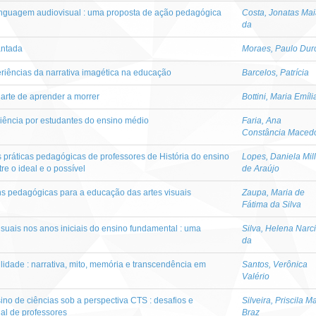
linguagem audiovisual : uma proposta de ação pedagógica
Costa, Jonatas Ma
da
antada
Moraes, Paulo Dur
iências da narrativa imagética na educação
Barcelos, Patrícia
l arte de aprender a morrer
Bottini, Maria Emíli
iência por estudantes do ensino médio
Faria, Ana
Constância Maced
 práticas pedagógicas de professores de História do ensino
Lopes, Daniela Mill
tre o ideal e o possível
de Araújo
ns pedagógicas para a educação das artes visuais
Zaupa, Maria de
Fátima da Silva
suais nos anos iniciais do ensino fundamental : uma
Silva, Helena Narc
da
idade : narrativa, mito, memória e transcendência em
Santos, Verônica
Valério
ino de ciências sob a perspectiva CTS : desafios e
Silveira, Priscila M
ial de professores
Braz