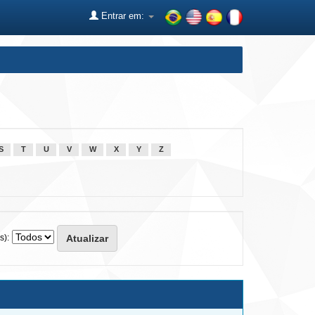
Entrar em:
S
T
U
V
W
X
Y
Z
s):