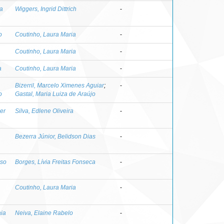
ia
Wiggers, Ingrid Dittrich
-
o
Coutinho, Laura Maria
-
Coutinho, Laura Maria
-
a
Coutinho, Laura Maria
-
Bizerril, Marcelo Ximenes Aguiar
;
-
o
Gastal, Maria Luiza de Araújo
er
Silva, Edlene Oliveira
-
Bezerra Júnior, Belidson Dias
-
iso
Borges, Lívia Freitas Fonseca
-
Coutinho, Laura Maria
-
aia
Neiva, Elaine Rabelo
-