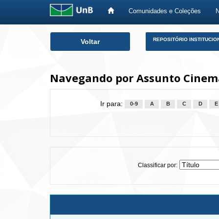
Comunidades e Coleções
Skip
REPOSITÓRIO INSTITUCIO
Voltar
navigation
Navegando por Assunto Cinem
Ir para:
0-9
A
B
C
D
E
Classificar por: