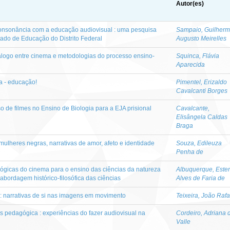
Autor(es)
onsonância com a educação audiovisual : uma pesquisa
Sampaio, Guilher
tado de Educação do Distrito Federal
Augusto Meirelles
diálogo entre cinema e metodologias do processo ensino-
Squinca, Flávia
Aparecida
a - educação!
Pimentel, Erizaldo
Cavalcanti Borges
o de filmes no Ensino de Biologia para a EJA prisional
Cavalcante,
Elisângela Caldas
Braga
mulheres negras, narrativas de amor, afeto e identidade
Souza, Edileuza
Penha de
ógicas do cinema para o ensino das ciências da natureza
Albuquerque, Ester
bordagem histórico-filosófica das ciências
Alves de Faria de
a : narrativas de si nas imagens em movimento
Teixeira, João Rafa
 pedagógica : experiências do fazer audiovisual na
Cordeiro, Adriana 
Valle