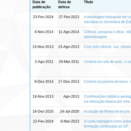
Data de
Data de
Título
publicação
defesa
23-Fev-2024
27-Fev-2023
A abordagem triangular em c
narrativa na Secretaria de Es
4-Nov-2014
11-Ago-2014
Ciência, pesquisa e ética : 
aprendizagem
13-Nov-2013
23-Ago-2013
Cine com ciência : luz, câmer
2-Ago-2011
29-Mar-2011
Cinema na cela de aula : o us
8-Dez-2014
17-Dez-2013
Cinema na panela de barro : 
19-Nov-2013
Ago-2013
Contribuições didático-pedag
na educação básica por uma a
18-Dez-2020
24-Jul-2020
A criação de filmes na escol
22-Fev-2024
9-Mar-2023
O curta-metragem como práxis
formação continuada do DF