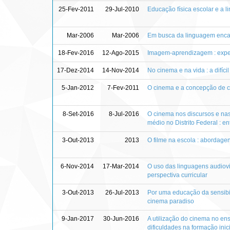
25-Fev-2011
29-Jul-2010
Educação física escolar e a 
Mar-2006
Mar-2006
Em busca da linguagem enc
18-Fev-2016
12-Ago-2015
Imagem-aprendizagem : exper
17-Dez-2014
14-Nov-2014
No cinema e na vida : a difíci
5-Jan-2012
7-Fev-2011
O cinema e a concepção de c
8-Set-2016
8-Jul-2016
O cinema nos discursos e nas
médio no Distrito Federal : en
3-Out-2013
2013
O filme na escola : abordage
6-Nov-2014
17-Mar-2014
O uso das linguagens audiovi
perspectiva curricular
3-Out-2013
26-Jul-2013
Por uma educação da sensibil
cinema paradiso
9-Jan-2017
30-Jun-2016
A utilização do cinema no ens
dificuldades na formação inic