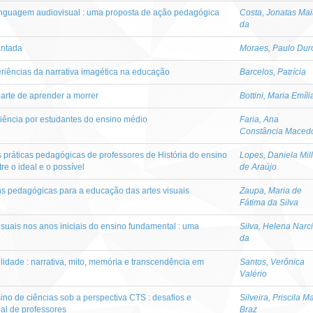
linguagem audiovisual : uma proposta de ação pedagógica
Costa, Jonatas Ma
da
antada
Moraes, Paulo Dur
iências da narrativa imagética na educação
Barcelos, Patrícia
l arte de aprender a morrer
Bottini, Maria Emíli
iência por estudantes do ensino médio
Faria, Ana
Constância Maced
 práticas pedagógicas de professores de História do ensino
Lopes, Daniela Mill
tre o ideal e o possível
de Araújo
ns pedagógicas para a educação das artes visuais
Zaupa, Maria de
Fátima da Silva
suais nos anos iniciais do ensino fundamental : uma
Silva, Helena Narc
da
idade : narrativa, mito, memória e transcendência em
Santos, Verônica
Valério
ino de ciências sob a perspectiva CTS : desafios e
Silveira, Priscila M
ial de professores
Braz