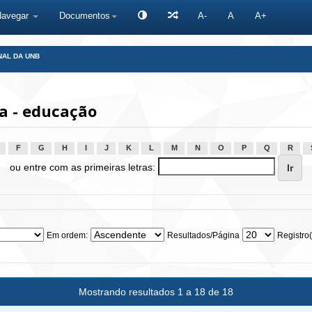
Navegar
Documentos
A-
A
A+
NAL DA UNB
a - educação
F
G
H
I
J
K
L
M
N
O
P
Q
R
ou entre com as primeiras letras:
Em ordem:
Resultados/Página
Registro(
Mostrando resultados 1 a 18 de 18