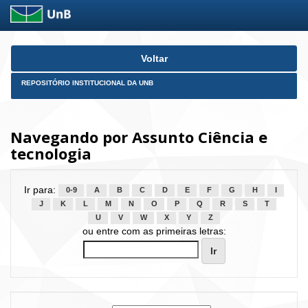
Skip
Voltar
navigation
REPOSITÓRIO INSTITUCIONAL DA UNB
Navegando por Assunto Ciência e
tecnologia
Ir para:
0-9
A
B
C
D
E
F
G
H
I
J
K
L
M
N
O
P
Q
R
S
T
U
V
W
X
Y
Z
ou entre com as primeiras letras: