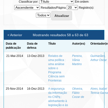
Classificar por:
Em ordem:
Resultados/Página
Registro(s):
< Anterior
Mostrando resultados 58 a 63 de 63
Data de
Data de
Título
Autor(es)
Orientador(e
publicação
defesa
21-Mai-2014
13-Dez-2013
Relatos de
Pereira,
Guimarães,
uma política :
Vânia
Arthur Oscar
uma análise
Martins
sobre o
Programa
Ciência sem
Fronteiras
25-Nov-2014
16-Dez-2013
A segurança
Oliveira,
Alves, Isabel
da informação
Fábio
Teresa Gama
no CNPq :
Cezar de
alinhamento à
legislação e às