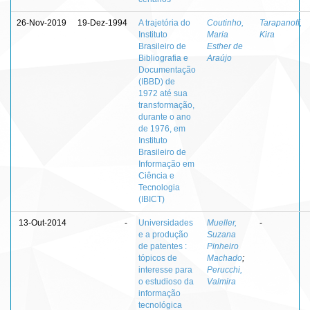
26-Nov-2019
19-Dez-1994
A trajetória do
Coutinho,
Tarapanoff,
Instituto
Maria
Kira
Brasileiro de
Esther de
Bibliografia e
Araújo
Documentação
(IBBD) de
1972 até sua
transformação,
durante o ano
de 1976, em
Instituto
Brasileiro de
Informação em
Ciência e
Tecnologia
(IBICT)
13-Out-2014
-
Universidades
Mueller,
-
e a produção
Suzana
de patentes :
Pinheiro
tópicos de
Machado
;
interesse para
Perucchi,
o estudioso da
Valmira
informação
tecnológica