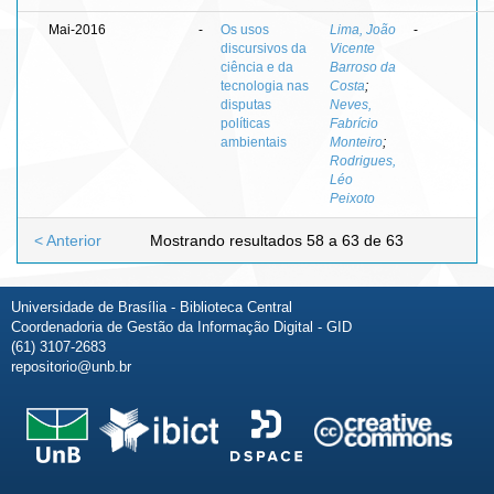
Mai-2016
-
Os usos
Lima, João
-
discursivos da
Vicente
ciência e da
Barroso da
tecnologia nas
Costa
;
disputas
Neves,
políticas
Fabrício
ambientais
Monteiro
;
Rodrigues,
Léo
Peixoto
< Anterior
Mostrando resultados 58 a 63 de 63
Universidade de Brasília - Biblioteca Central
Coordenadoria de Gestão da Informação Digital - GID
(61) 3107-2683
repositorio@unb.br