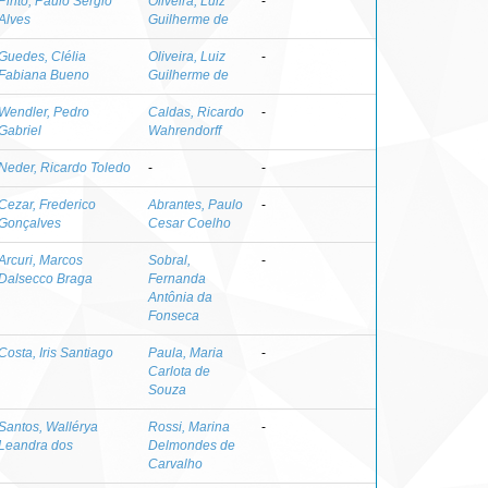
Pinto, Paulo Sérgio
Oliveira, Luiz
-
Alves
Guilherme de
Guedes, Clélia
Oliveira, Luiz
-
Fabiana Bueno
Guilherme de
Wendler, Pedro
Caldas, Ricardo
-
Gabriel
Wahrendorff
Neder, Ricardo Toledo
-
-
Cezar, Frederico
Abrantes, Paulo
-
Gonçalves
Cesar Coelho
Arcuri, Marcos
Sobral,
-
Dalsecco Braga
Fernanda
Antônia da
Fonseca
Costa, Iris Santiago
Paula, Maria
-
Carlota de
Souza
Santos, Wallérya
Rossi, Marina
-
Leandra dos
Delmondes de
Carvalho