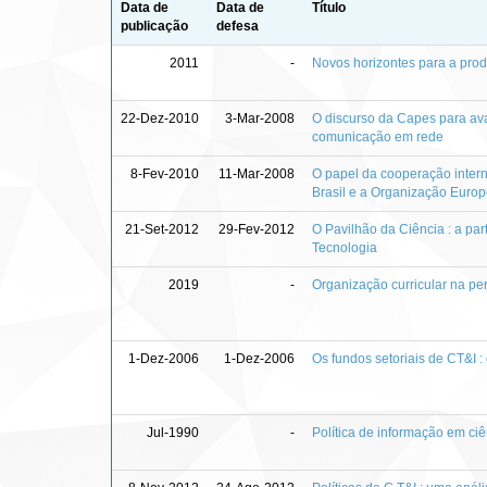
Data de
Data de
Título
publicação
defesa
2011
-
Novos horizontes para a produ
22-Dez-2010
3-Mar-2008
O discurso da Capes para av
comunicação em rede
8-Fev-2010
11-Mar-2008
O papel da cooperação interna
Brasil e a Organização Euro
21-Set-2012
29-Fev-2012
O Pavilhão da Ciência : a pa
Tecnologia
2019
-
Organização curricular na pe
1-Dez-2006
1-Dez-2006
Os fundos setoriais de CT&I 
Jul-1990
-
Política de informação em ciê