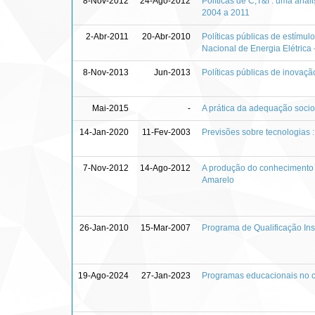
8-Nov-2012
24-Ago-2012
Políticas de C,T&I : uma anál
2004 a 2011
2-Abr-2011
20-Abr-2010
Políticas públicas de estímu
Nacional de Energia Elétrica
8-Nov-2013
Jun-2013
Políticas públicas de inovaç
Mai-2015
-
A prática da adequação sociot
14-Jan-2020
11-Fev-2003
Previsões sobre tecnologias :
7-Nov-2012
14-Ago-2012
A produção do conhecimento c
Amarelo
26-Jan-2010
15-Mar-2007
Programa de Qualificação Ins
19-Ago-2024
27-Jan-2023
Programas educacionais no co