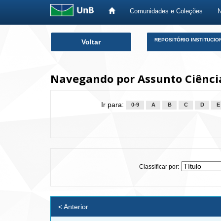
Comunidades e Coleções
Skip
REPOSITÓRIO INSTITUCIO
Voltar
navigation
Navegando por Assunto Ciência
Ir para:
0-9
A
B
C
D
E
Classificar por:
< Anterior