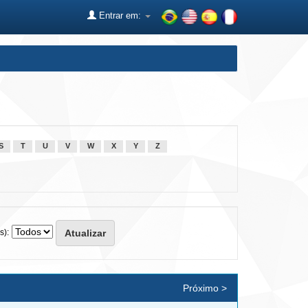
Entrar em:
S
T
U
V
W
X
Y
Z
s):
Próximo >