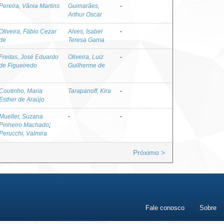
Pereira, Vânia Martins
Guimarães,
-
Arthur Oscar
Oliveira, Fábio Cezar
Alves, Isabel
-
de
Teresa Gama
Freitas, José Eduardo
Oliveira, Luiz
-
de Figueiredo
Guilherme de
Coutinho, Maria
Tarapanoff, Kira
-
Esther de Araújo
Mueller, Suzana
-
-
Pinheiro Machado
;
Perucchi, Valmira
Próximo >
Fale conosco
Sobre