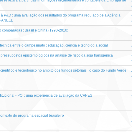
ise reflexiva a partir das informações orçamentárias e contábeis da Embrapa de
lo à P&D : uma avaliação dos resultados do programa regulado pela Agência
 - ANEEL
ão comparadas : Brasil e China (1990-2010)
écnica entre o campesinato : educação, ciência e tecnologia social
 pressupostos epistemológicos na análise de risco da soja transgênica
ientífico e tecnológico no âmbito dos fundos setoriais : o caso do Fundo Verde
titucional - PQI : uma experiência de avaliação da CAPES
ntexto do programa espacial brasileiro