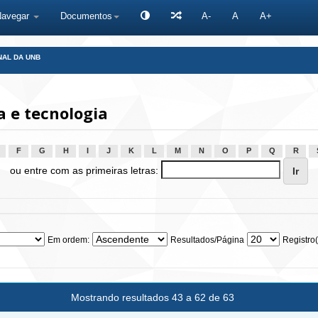
Navegar
Documentos
A-
A
A+
NAL DA UNB
 e tecnologia
F
G
H
I
J
K
L
M
N
O
P
Q
R
ou entre com as primeiras letras:
Em ordem:
Resultados/Página
Registro(
Mostrando resultados 43 a 62 de 63