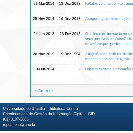
21-Mai-2014
13-Dez-2013
Relatos de uma política : um
25-Nov-2014
16-Dez-2013
A segurança da informação no
24-Jun-2013
18-Fev-2013
O sistema de inovação no set
seus possíveis cenáriosO sis
de análise prospectiva e seus
26-Nov-2019
19-Dez-1994
A trajetória do Instituto Bra
durante o ano de 1976, em Ins
13-Out-2014
-
Universidades e a produção d
< Anterior
Universidade de Brasília - Biblioteca Central
Coordenadoria de Gestão da Informação Digital - GID
(61) 3107-2683
repositorio@unb.br