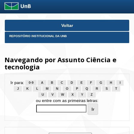
Skip
Voltar
navigation
REPOSITÓRIO INSTITUCIONAL DA UNB
Navegando por Assunto Ciência e
tecnologia
Ir para:
0-9
A
B
C
D
E
F
G
H
I
J
K
L
M
N
O
P
Q
R
S
T
U
V
W
X
Y
Z
ou entre com as primeiras letras: