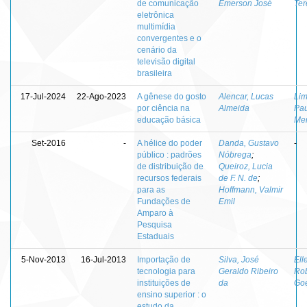
de comunicação
Emerson José
Te
eletrônica
multimídia
convergentes e o
cenário da
televisão digital
brasileira
17-Jul-2024
22-Ago-2023
A gênese do gosto
Alencar, Lucas
Lim
por ciência na
Almeida
Pau
educação básica
Me
Set-2016
-
A hélice do poder
Danda, Gustavo
-
público : padrões
Nóbrega
;
de distribuição de
Queiroz, Lucia
recursos federais
de F. N. de
;
para as
Hoffmann, Valmir
Fundações de
Emil
Amparo à
Pesquisa
Estaduais
5-Nov-2013
16-Jul-2013
Importação de
Silva, José
Ell
tecnologia para
Geraldo Ribeiro
Rob
instituições de
da
Go
ensino superior : o
estudo da