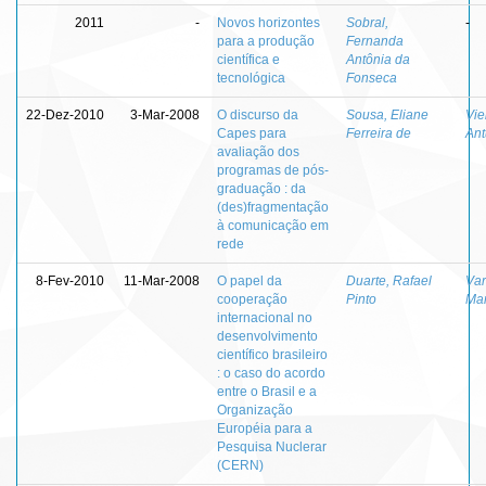
2011
-
Novos horizontes
Sobral,
-
para a produção
Fernanda
científica e
Antônia da
tecnológica
Fonseca
22-Dez-2010
3-Mar-2008
O discurso da
Sousa, Eliane
Vie
Capes para
Ferreira de
An
avaliação dos
programas de pós-
graduação : da
(des)fragmentação
à comunicação em
rede
8-Fev-2010
11-Mar-2008
O papel da
Duarte, Rafael
Var
cooperação
Pinto
Mar
internacional no
desenvolvimento
científico brasileiro
: o caso do acordo
entre o Brasil e a
Organização
Européia para a
Pesquisa Nuclerar
(CERN)