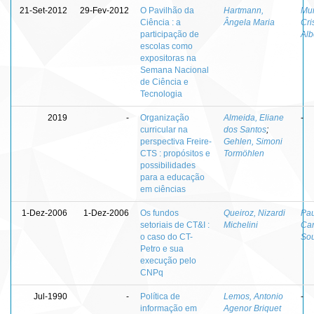
21-Set-2012
29-Fev-2012
O Pavilhão da
Hartmann,
Mun
Ciência : a
Ângela Maria
Cri
participação de
Alb
escolas como
expositoras na
Semana Nacional
de Ciência e
Tecnologia
2019
-
Organização
Almeida, Eliane
-
curricular na
dos Santos
;
perspectiva Freire-
Gehlen, Simoni
CTS : propósitos e
Tormöhlen
possibilidades
para a educação
em ciências
1-Dez-2006
1-Dez-2006
Os fundos
Queiroz, Nizardi
Pau
setoriais de CT&I :
Michelini
Car
o caso do CT-
So
Petro e sua
execução pelo
CNPq
Jul-1990
-
Política de
Lemos, Antonio
-
informação em
Agenor Briquet