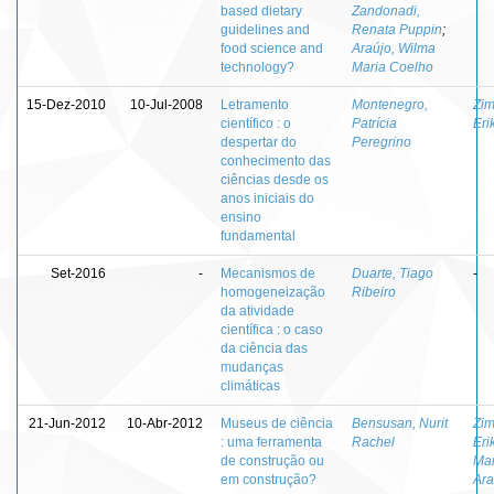
based dietary
Zandonadi,
guidelines and
Renata Puppin
;
food science and
Araújo, Wilma
technology?
Maria Coelho
15-Dez-2010
10-Jul-2008
Letramento
Montenegro,
Zi
científico : o
Patrícia
Eri
despertar do
Peregrino
conhecimento das
ciências desde os
anos iniciais do
ensino
fundamental
Set-2016
-
Mecanismos de
Duarte, Tiago
-
homogeneização
Ribeiro
da atividade
científica : o caso
da ciência das
mudanças
climáticas
21-Jun-2012
10-Abr-2012
Museus de ciência
Bensusan, Nurit
Zi
: uma ferramenta
Rachel
Eri
de construção ou
Mar
em construção?
Ara