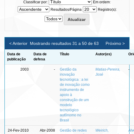
Classificar por:
Em ordem:
Resultados/Página
Registro(s):
< Anterior
Mostrando resultados 31 a 50 de 63
Próximo >
Data de
Data de
Título
Autor(es)
Ori
publicação
defesa
2003
-
Gestão da
Matias-Pereira,
-
inovação
José
tecnológica : a lei
de inovação como
instrumento de
apoio à
construção de um
modelo
tecnológico
autônomo no
Brasil
24-Fev-2010
Abr-2008
Gestão de redes
Weirich,
Alv