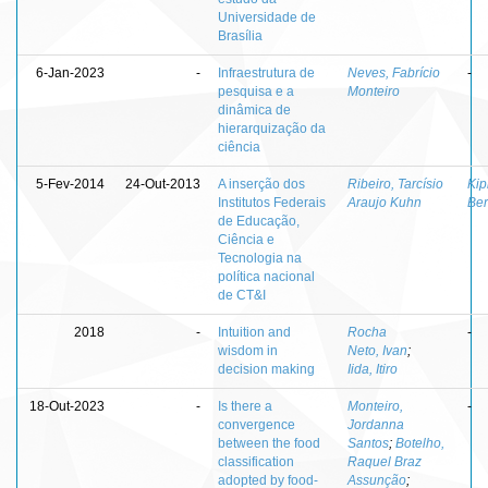
Universidade de
Brasília
6-Jan-2023
-
Infraestrutura de
Neves, Fabrício
-
pesquisa e a
Monteiro
dinâmica de
hierarquização da
ciência
5-Fev-2014
24-Out-2013
A inserção dos
Ribeiro, Tarcísio
Kip
Institutos Federais
Araujo Kuhn
Be
de Educação,
Ciência e
Tecnologia na
política nacional
de CT&I
2018
-
Intuition and
Rocha
-
wisdom in
Neto, Ivan
;
decision making
Iida, Itiro
18-Out-2023
-
Is there a
Monteiro,
-
convergence
Jordanna
between the food
Santos
;
Botelho,
classification
Raquel Braz
adopted by food-
Assunção
;