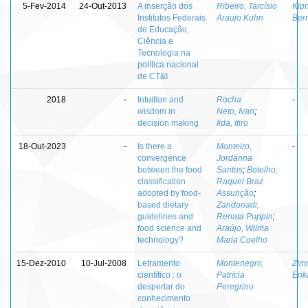
5-Fev-2014
24-Out-2013
A inserção dos
Ribeiro, Tarcísio
Kipn
Institutos Federais
Araujo Kuhn
Ber
de Educação,
Ciência e
Tecnologia na
política nacional
de CT&I
2018
-
Intuition and
Rocha
-
wisdom in
Neto, Ivan
;
decision making
Iida, Itiro
18-Out-2023
-
Is there a
Monteiro,
-
convergence
Jordanna
between the food
Santos
;
Botelho,
classification
Raquel Braz
adopted by food-
Assunção
;
based dietary
Zandonadi,
guidelines and
Renata Puppin
;
food science and
Araújo, Wilma
technology?
Maria Coelho
15-Dez-2010
10-Jul-2008
Letramento
Montenegro,
Zim
científico : o
Patrícia
Erik
despertar do
Peregrino
conhecimento