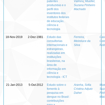
patentes
Valmira
;
Mueller,
produzidas e o
Suzana Pinheiro
perfil dos
Machado
inventores dos
institutos federais
de educação,
ciência e
tecnologia
18-Nov-2019
2-Dez-1981
Estudo das
Ferreira,
Cava
consultorias
Meireluce da
Cor
internacionais e
Silva
Rob
estrangeiras,
realizadas em
instituições
brasileiras, na
área de
informação em
ciência e
tecnologia - ICT
21-Jan-2013
5-Out-2012
Estudo sobre o
Aranha, Sofia
Muel
fomento à
Cristina Adjuto
Suz
pesquisa em
Daher
Pinh
dengue no Brasil :
Mac
contribuições
para a