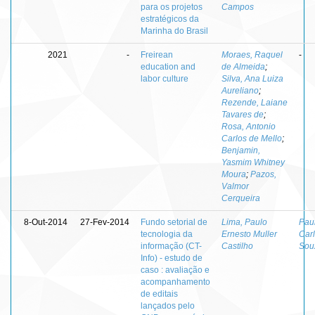
para os projetos
Campos
estratégicos da
Marinha do Brasil
2021
-
Freirean
Moraes, Raquel
-
education and
de Almeida
;
labor culture
Silva, Ana Luiza
Aureliano
;
Rezende, Laiane
Tavares de
;
Rosa, Antonio
Carlos de Mello
;
Benjamin,
Yasmim Whitney
Moura
;
Pazos,
Valmor
Cerqueira
8-Out-2014
27-Fev-2014
Fundo setorial de
Lima, Paulo
Paul
tecnologia da
Ernesto Muller
Carl
informação (CT-
Castilho
Sou
Info) - estudo de
caso : avaliação e
acompanhamento
de editais
lançados pelo