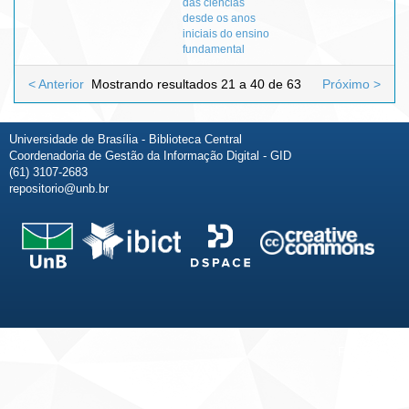
das ciências
desde os anos
iniciais do ensino
fundamental
< Anterior
Mostrando resultados 21 a 40 de 63
Próximo >
Universidade de Brasília - Biblioteca Central
Coordenadoria de Gestão da Informação Digital - GID
(61) 3107-2683
repositorio@unb.br
Fale conosco
Sobre