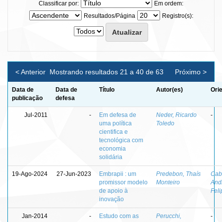
Classificar por:
Em ordem:
Resultados/Página
Registro(s):
< Anterior
Mostrando resultados 21 a 40 de 63
Próximo >
Data de
Data de
Título
Autor(es)
Ori
publicação
defesa
Jul-2011
-
Em defesa de
Neder, Ricardo
-
uma política
Toledo
cientifica e
tecnológica com
economia
solidária
19-Ago-2024
27-Jun-2023
Embrapii : um
Predebon, Thaís
Cabe
promissor modelo
Monteiro
And
de apoio à
Fel
inovação
Jan-2014
-
Estudo com as
Perucchi,
-