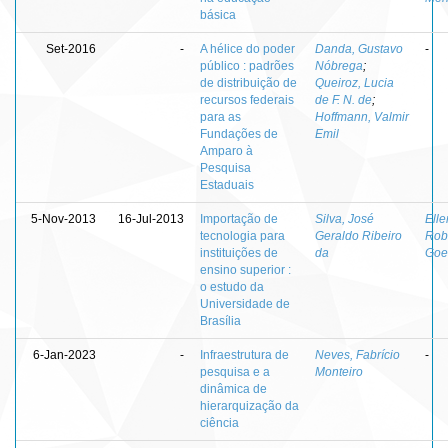
básica
Set-2016
-
A hélice do poder
Danda, Gustavo
-
público : padrões
Nóbrega
;
de distribuição de
Queiroz, Lucia
recursos federais
de F. N. de
;
para as
Hoffmann, Valmir
Fundações de
Emil
Amparo à
Pesquisa
Estaduais
5-Nov-2013
16-Jul-2013
Importação de
Silva, José
Elle
tecnologia para
Geraldo Ribeiro
Rob
instituições de
da
Goe
ensino superior :
o estudo da
Universidade de
Brasília
6-Jan-2023
-
Infraestrutura de
Neves, Fabrício
-
pesquisa e a
Monteiro
dinâmica de
hierarquização da
ciência