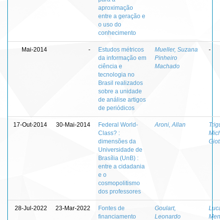
aproximação
entre a geração e
o uso do
conhecimento
Mai-2014
-
Estudos métricos
Mueller, Suzana
-
da informação em
Pinheiro
ciência e
Machado
tecnologia no
Brasil realizados
sobre a unidade
de análise artigos
de periódicos
17-Out-2014
30-Mai-2014
Federal World-
Aroni, Allan
Trig
Class? :
Mic
dimensões da
Giot
Universidade de
Brasília (UnB) :
entre a cidadania
e o
cosmopolitismo
dos professores
28-Jul-2022
23-Mar-2022
Fontes de
Goulart,
Luc
financiamento
Leonardo
Men