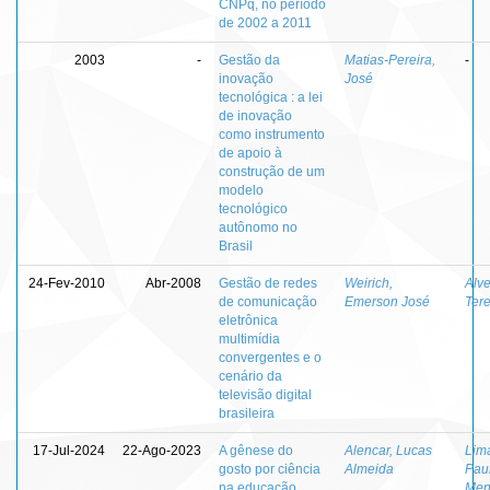
CNPq, no período
de 2002 a 2011
2003
-
Gestão da
Matias-Pereira,
-
inovação
José
tecnológica : a lei
de inovação
como instrumento
de apoio à
construção de um
modelo
tecnológico
autônomo no
Brasil
24-Fev-2010
Abr-2008
Gestão de redes
Weirich,
Alve
de comunicação
Emerson José
Ter
eletrônica
multimídia
convergentes e o
cenário da
televisão digital
brasileira
17-Jul-2024
22-Ago-2023
A gênese do
Alencar, Lucas
Lima
gosto por ciência
Almeida
Pau
na educação
Men