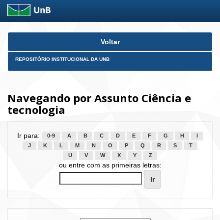
Skip
Voltar
navigation
REPOSITÓRIO INSTITUCIONAL DA UNB
Navegando por Assunto Ciência e
tecnologia
Ir para:
0-9
A
B
C
D
E
F
G
H
I
J
K
L
M
N
O
P
Q
R
S
T
U
V
W
X
Y
Z
ou entre com as primeiras letras: