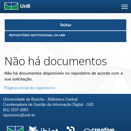
Skip
Voltar
navigation
REPOSITÓRIO INSTITUCIONAL DA UNB
Não há documentos
Não há documentos disponíveis no repositório de acordo com a
sua solicitação.
Página inicial do repositório
Universidade de Brasília - Biblioteca Central
Coordenadoria de Gestão da Informação Digital - GID
(61) 3107-2683
repositorio@unb.br