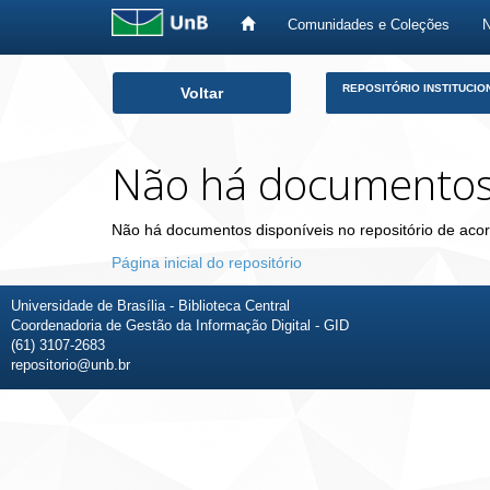
Comunidades e Coleções
Skip
REPOSITÓRIO INSTITUCIO
Voltar
navigation
Não há documento
Não há documentos disponíveis no repositório de acor
Página inicial do repositório
Universidade de Brasília - Biblioteca Central
Coordenadoria de Gestão da Informação Digital - GID
(61) 3107-2683
repositorio@unb.br