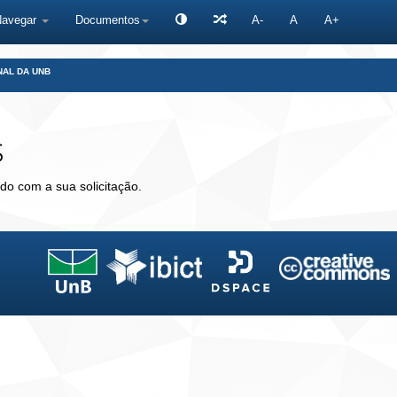
Navegar
Documentos
A-
A
A+
NAL DA UNB
s
do com a sua solicitação.