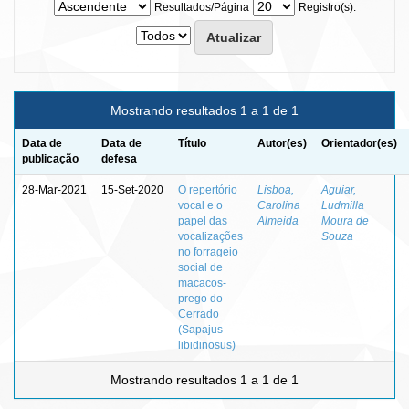
Resultados/Página
Registro(s):
Mostrando resultados 1 a 1 de 1
Data de
Data de
Título
Autor(es)
Orientador(es)
publicação
defesa
28-Mar-2021
15-Set-2020
O repertório
Lisboa,
Aguiar,
vocal e o
Carolina
Ludmilla
papel das
Almeida
Moura de
vocalizações
Souza
no forrageio
social de
macacos-
prego do
Cerrado
(Sapajus
libidinosus)
Mostrando resultados 1 a 1 de 1