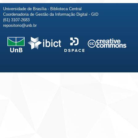
Universidade de Brasília - Biblioteca Central
Coordenadoria de Gestão da Informação Digital - GID
(61) 3107-2683
repositorio@unb.br
Fale conosco
Sobre