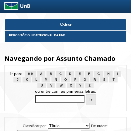
Skip
Voltar
navigation
REPOSITÓRIO INSTITUCIONAL DA UNB
Navegando por Assunto Chamado
Ir para:
0-9
A
B
C
D
E
F
G
H
I
J
K
L
M
N
O
P
Q
R
S
T
U
V
W
X
Y
Z
ou entre com as primeiras letras:
Classificar por:
Em ordem: