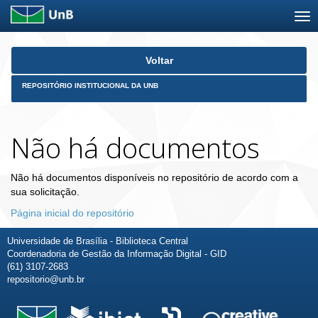
Skip
Voltar
navigation
REPOSITÓRIO INSTITUCIONAL DA UNB
Não há documentos
Não há documentos disponíveis no repositório de acordo com a
sua solicitação.
Página inicial do repositório
Universidade de Brasília - Biblioteca Central
Coordenadoria de Gestão da Informação Digital - GID
(61) 3107-2683
repositorio@unb.br