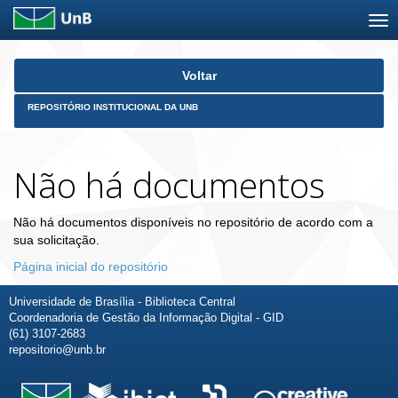
Skip
Voltar
navigation
REPOSITÓRIO INSTITUCIONAL DA UNB
Não há documentos
Não há documentos disponíveis no repositório de acordo com a
sua solicitação.
Página inicial do repositório
Universidade de Brasília - Biblioteca Central
Coordenadoria de Gestão da Informação Digital - GID
(61) 3107-2683
repositorio@unb.br