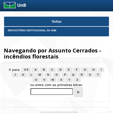
Skip
Voltar
navigation
REPOSITÓRIO INSTITUCIONAL DA UNB
Navegando por Assunto Cerrados -
incêndios florestais
Ir para:
0-9
A
B
C
D
E
F
G
H
I
J
K
L
M
N
O
P
Q
R
S
T
U
V
W
X
Y
Z
ou entre com as primeiras letras: