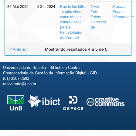
20-Mai-2025
5-Set-2024
Run to the hills
Lima,
Brandão,
: cupinzeiros
Luis
Reuber
como abrigo
Felipe
Albuquerque
contra o fogo
Carvalho
para a
de
herpetofauna
do Cerrado
< Anterior
Mostrando resultados 4 a 5 de 5
Universidade de Brasília - Biblioteca Central
Coordenadoria de Gestão da Informação Digital - GID
(61) 3107-2683
repositorio@unb.br