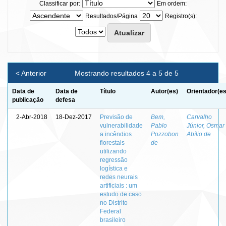
Classificar por:
Em ordem:
Resultados/Página
Registro(s):
< Anterior
Mostrando resultados 4 a 5 de 5
Data de
Data de
Título
Autor(es)
Orientador(es
publicação
defesa
2-Abr-2018
18-Dez-2017
Previsão de
Bem,
Carvalho
vulnerabilidade
Pablo
Júnior, Osmar
a incêndios
Pozzobon
Abílio de
florestais
de
utilizando
regressão
logística e
redes neurais
artificiais : um
estudo de caso
no Distrito
Federal
brasileiro