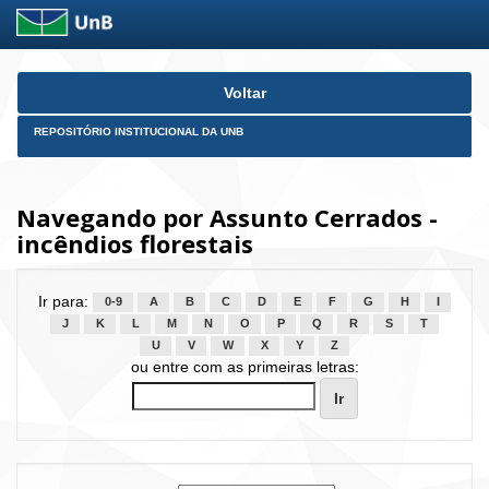
Skip
Voltar
navigation
REPOSITÓRIO INSTITUCIONAL DA UNB
Navegando por Assunto Cerrados -
incêndios florestais
Ir para:
0-9
A
B
C
D
E
F
G
H
I
J
K
L
M
N
O
P
Q
R
S
T
U
V
W
X
Y
Z
ou entre com as primeiras letras: