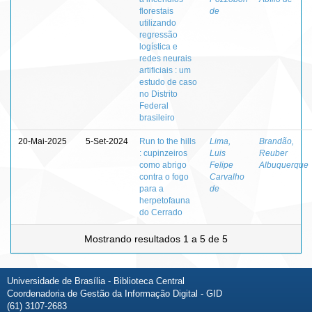
florestais
de
utilizando
regressão
logística e
redes neurais
artificiais : um
estudo de caso
no Distrito
Federal
brasileiro
20-Mai-2025
5-Set-2024
Run to the hills
Lima,
Brandão,
: cupinzeiros
Luis
Reuber
como abrigo
Felipe
Albuquerque
contra o fogo
Carvalho
para a
de
herpetofauna
do Cerrado
Mostrando resultados 1 a 5 de 5
Universidade de Brasília - Biblioteca Central
Coordenadoria de Gestão da Informação Digital - GID
(61) 3107-2683