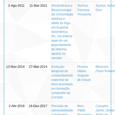
2-Ago-2011
11-Mar-2011
Etnobotânica e
Tunholi,
Scariot, Aldici
fitossociologia
Vanessa
Osni
da comunidade
Pessanha
arbórea e
efeito do fogo
em Eugenia
dysenterica
DC. na reserva
legal de um
assentamento
de reforma
agrária no
cerrado
13-Nov-2014
27-Mar-2014
Evolução
Pessoa,
Meneses,
temporal do
Otávio
Paulo Robert
comportamento
Augusto
espectral de
de Araujo
área queimada
em formação
campestre do
Cerrado
2-Abr-2018
18-Dez-2017
Previsão de
Bem,
Carvalho
vulnerabilidade
Pablo
Júnior, Osmar
a incêndios
Pozzobon
Abílio de