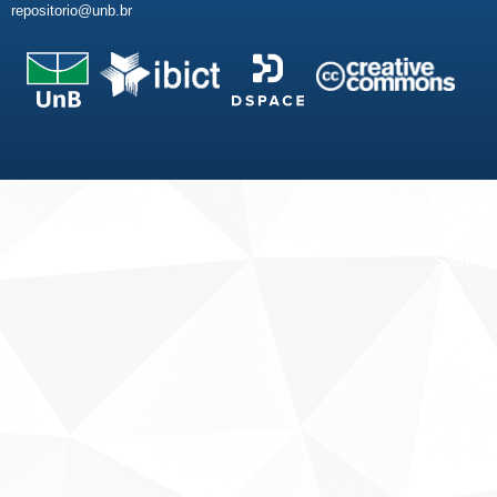
repositorio@unb.br
Fale conosco
Sobre