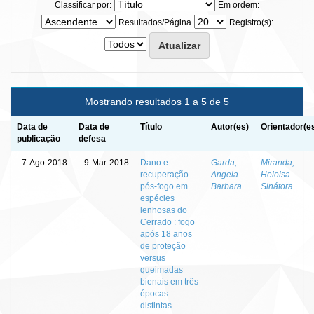
Classificar por:
Em ordem:
Resultados/Página
Registro(s):
Mostrando resultados 1 a 5 de 5
Data de
Data de
Título
Autor(es)
Orientador(e
publicação
defesa
7-Ago-2018
9-Mar-2018
Dano e
Garda,
Miranda,
recuperação
Angela
Heloisa
pós-fogo em
Barbara
Sinátora
espécies
lenhosas do
Cerrado : fogo
após 18 anos
de proteção
versus
queimadas
bienais em três
épocas
distintas