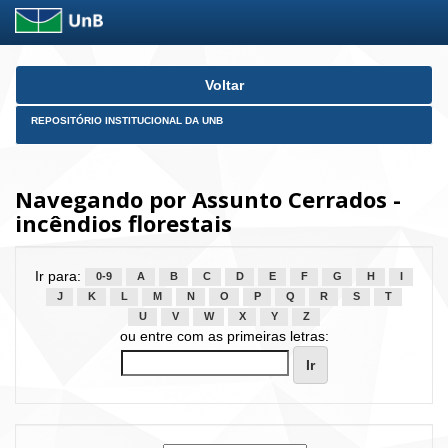
Skip
Voltar
navigation
REPOSITÓRIO INSTITUCIONAL DA UNB
Navegando por Assunto Cerrados -
incêndios florestais
Ir para:
0-9
A
B
C
D
E
F
G
H
I
J
K
L
M
N
O
P
Q
R
S
T
U
V
W
X
Y
Z
ou entre com as primeiras letras: