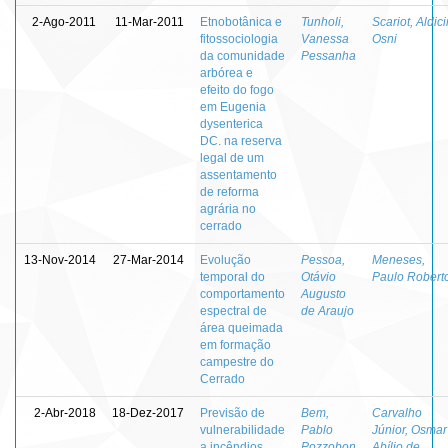
2-Ago-2011
11-Mar-2011
Etnobotânica e
Tunholi,
Scariot, Aldici
fitossociologia
Vanessa
Osni
da comunidade
Pessanha
arbórea e
efeito do fogo
em Eugenia
dysenterica
DC. na reserva
legal de um
assentamento
de reforma
agrária no
cerrado
13-Nov-2014
27-Mar-2014
Evolução
Pessoa,
Meneses,
temporal do
Otávio
Paulo Robert
comportamento
Augusto
espectral de
de Araujo
área queimada
em formação
campestre do
Cerrado
2-Abr-2018
18-Dez-2017
Previsão de
Bem,
Carvalho
vulnerabilidade
Pablo
Júnior, Osmar
a incêndios
Pozzobon
Abílio de