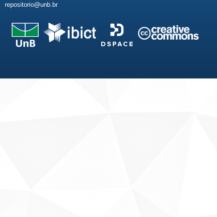
repositorio@unb.br
Fale conosco
Sobre