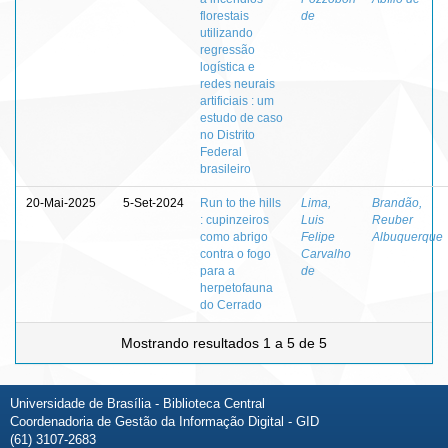
florestais
de
utilizando
regressão
logística e
redes neurais
artificiais : um
estudo de caso
no Distrito
Federal
brasileiro
20-Mai-2025
5-Set-2024
Run to the hills
Lima,
Brandão,
: cupinzeiros
Luis
Reuber
como abrigo
Felipe
Albuquerque
contra o fogo
Carvalho
para a
de
herpetofauna
do Cerrado
Mostrando resultados 1 a 5 de 5
Universidade de Brasília - Biblioteca Central
Coordenadoria de Gestão da Informação Digital - GID
(61) 3107-2683