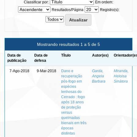
Classificar por:
Em ordem:
Resultados/Página
Registro(s):
Mostrando resultados 1 a 5 de 5
Data de
Data de
Título
Autor(es)
Orientador(e
publicação
defesa
7-Ago-2018
9-Mar-2018
Dano e
Garda,
Miranda,
recuperação
Angela
Heloisa
pós-fogo em
Barbara
Sinátora
espécies
lenhosas do
Cerrado : fogo
após 18 anos
de proteção
versus
queimadas
bienais em três
épocas
distintas