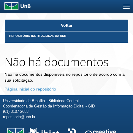
Skip
Voltar
navigation
REPOSITÓRIO INSTITUCIONAL DA UNB
Não há documentos
Não há documentos disponíveis no repositório de acordo com a
sua solicitação.
Página inicial do repositório
Universidade de Brasília - Biblioteca Central
Coordenadoria de Gestão da Informação Digital - GID
(61) 3107-2683
repositorio@unb.br