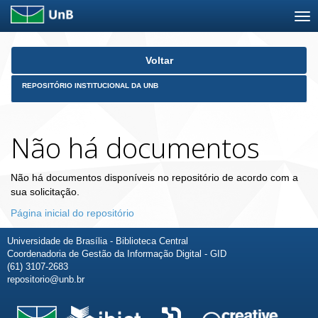
Skip
Voltar
navigation
REPOSITÓRIO INSTITUCIONAL DA UNB
Não há documentos
Não há documentos disponíveis no repositório de acordo com a
sua solicitação.
Página inicial do repositório
Universidade de Brasília - Biblioteca Central
Coordenadoria de Gestão da Informação Digital - GID
(61) 3107-2683
repositorio@unb.br