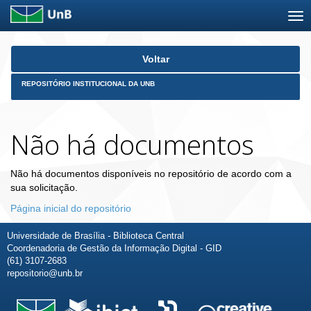
Skip
Voltar
navigation
REPOSITÓRIO INSTITUCIONAL DA UNB
Não há documentos
Não há documentos disponíveis no repositório de acordo com a
sua solicitação.
Página inicial do repositório
Universidade de Brasília - Biblioteca Central
Coordenadoria de Gestão da Informação Digital - GID
(61) 3107-2683
repositorio@unb.br