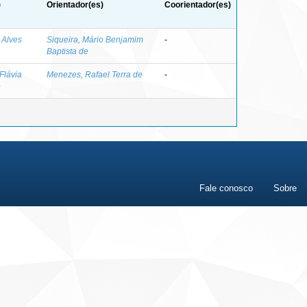
)
Orientador(es)
Coorientador(es)
n Alves
Siqueira, Mário Benjamim
-
Baptista de
 Flávia
Menezes, Rafael Terra de
-
e
Fale conosco
Sobre