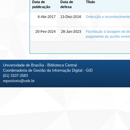
Data de
Data de
Título
publicação
defesa
6-Abr-2017
13-Dez-2016
Detecção e reconhecimento 
20-Fev-2024
28-Jun-2023
Facilitação à lavagem de di
pagamento do auxílio emer
Universidade de Brasília - Biblioteca Central
Coordenadoria de Gestão da Informação Digital - GID
(61) 3107-2683
repositorio@unb.br