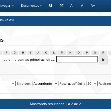
Navegar
Documentos
A-
A
A+
NAL DA UNB
as
F
G
H
I
J
K
L
M
N
O
P
Q
R
ou entre com as primeiras letras:
Em ordem:
Resultados/Página
Registro(
Mostrando resultados 1 a 2 de 2