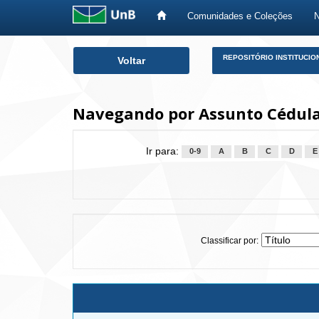
Comunidades e Coleções
Skip
REPOSITÓRIO INSTITUCIO
Voltar
navigation
Navegando por Assunto Cédul
Ir para:
0-9
A
B
C
D
E
Classificar por: