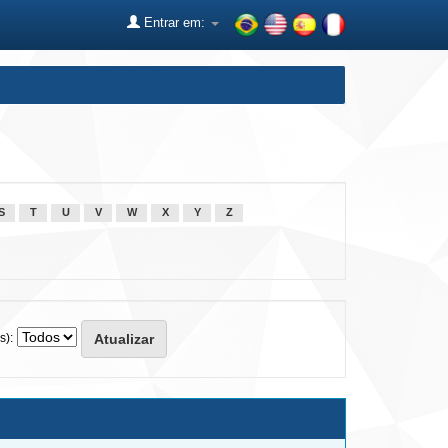
Entrar em:
S
T
U
V
W
X
Y
Z
s):