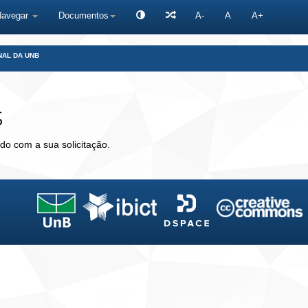
Navegar
Documentos
A-
A
A+
NAL DA UNB
s
do com a sua solicitação.