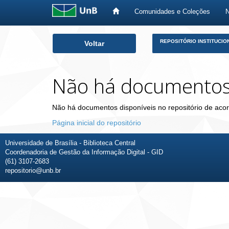
Comunidades e Coleções
Skip
REPOSITÓRIO INSTITUCIO
Voltar
navigation
Não há documento
Não há documentos disponíveis no repositório de acor
Página inicial do repositório
Universidade de Brasília - Biblioteca Central
Coordenadoria de Gestão da Informação Digital - GID
(61) 3107-2683
repositorio@unb.br