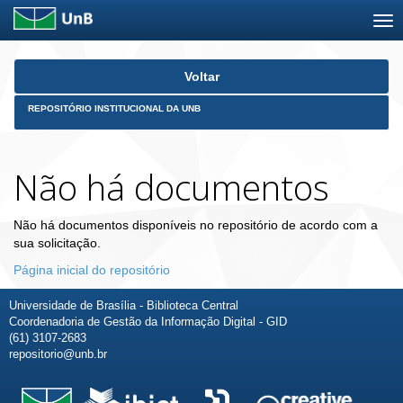
Skip
Voltar
navigation
REPOSITÓRIO INSTITUCIONAL DA UNB
Não há documentos
Não há documentos disponíveis no repositório de acordo com a
sua solicitação.
Página inicial do repositório
Universidade de Brasília - Biblioteca Central
Coordenadoria de Gestão da Informação Digital - GID
(61) 3107-2683
repositorio@unb.br