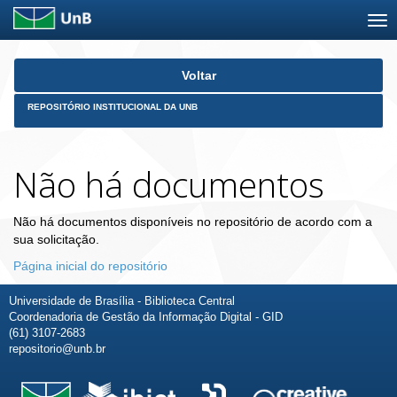
Skip
Voltar
navigation
REPOSITÓRIO INSTITUCIONAL DA UNB
Não há documentos
Não há documentos disponíveis no repositório de acordo com a
sua solicitação.
Página inicial do repositório
Universidade de Brasília - Biblioteca Central
Coordenadoria de Gestão da Informação Digital - GID
(61) 3107-2683
repositorio@unb.br