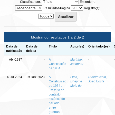
Classificar por:
Em ordem:
Resultados/Página
Registro(s):
Mostrando resultados 1 a 2 de 2
Data de
Data de
Título
Autor(es)
Orientador(es)
publicação
defesa
Abr-1987
-
A
Marinho,
-
-
Constituição
Josaphat
de 1934
4-Jul-2024
19-Dez-2023
A
Lima,
Ribeiro Neto,
-
Constituição
Dheyme
João Costa
de 1934 :
Melo de
um fruto do
contexto
histórico do
período
entre
guerras