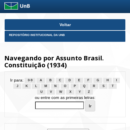
Skip
Voltar
navigation
REPOSITÓRIO INSTITUCIONAL DA UNB
Navegando por Assunto Brasil.
Constituição (1934)
Ir para:
0-9
A
B
C
D
E
F
G
H
I
J
K
L
M
N
O
P
Q
R
S
T
U
V
W
X
Y
Z
ou entre com as primeiras letras: