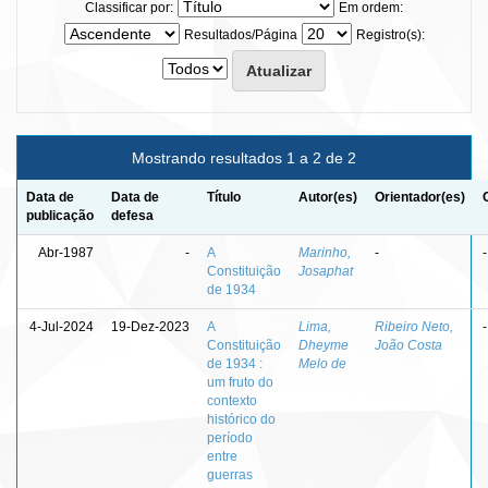
Classificar por:
Em ordem:
Resultados/Página
Registro(s):
Mostrando resultados 1 a 2 de 2
Data de
Data de
Título
Autor(es)
Orientador(es)
publicação
defesa
Abr-1987
-
A
Marinho,
-
-
Constituição
Josaphat
de 1934
4-Jul-2024
19-Dez-2023
A
Lima,
Ribeiro Neto,
-
Constituição
Dheyme
João Costa
de 1934 :
Melo de
um fruto do
contexto
histórico do
período
entre
guerras