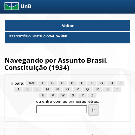
Skip
Voltar
navigation
REPOSITÓRIO INSTITUCIONAL DA UNB
Navegando por Assunto Brasil.
Constituição (1934)
Ir para:
0-9
A
B
C
D
E
F
G
H
I
J
K
L
M
N
O
P
Q
R
S
T
U
V
W
X
Y
Z
ou entre com as primeiras letras: