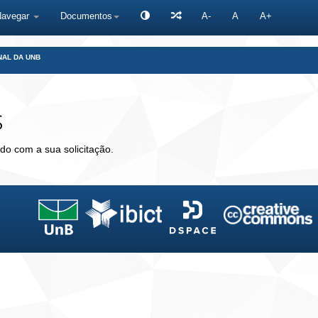
Navegar
Documentos
A-
A
A+
NAL DA UNB
s
do com a sua solicitação.