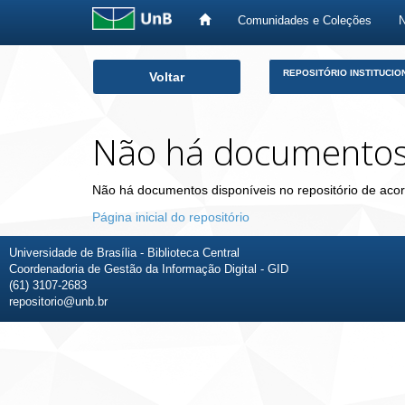
Comunidades e Coleções
Skip
REPOSITÓRIO INSTITUCIO
Voltar
navigation
Não há documento
Não há documentos disponíveis no repositório de acor
Página inicial do repositório
Universidade de Brasília - Biblioteca Central
Coordenadoria de Gestão da Informação Digital - GID
(61) 3107-2683
repositorio@unb.br