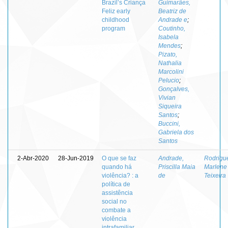
Brazil’s Criança
Guimarães,
Feliz early
Beatriz de
childhood
Andrade e
;
program
Coutinho,
Isabela
Mendes
;
Pizato,
Nathalia
Marcolini
Pelucio
;
Gonçalves,
Vivian
Siqueira
Santos
;
Buccini,
Gabriela dos
Santos
2-Abr-2020
28-Jun-2019
O que se faz
Andrade,
Rodrigu
quando há
Priscilla Maia
Marlene
violência? : a
de
Teixeira
política de
assistência
social no
combate a
violência
intrafamiliar