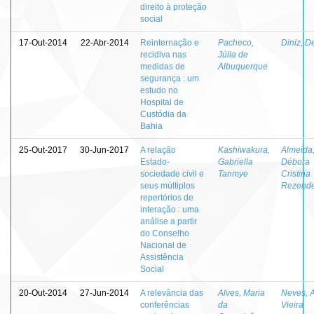
direito à proteção
social
17-Out-2014
22-Abr-2014
Reinternação e
Pacheco,
Diniz, D
recidiva nas
Júlia de
medidas de
Albuquerque
segurança : um
estudo no
Hospital de
Custódia da
Bahia
25-Out-2017
30-Jun-2017
A relação
Kashiwakura,
Almeida
Estado-
Gabriella
Débora
sociedade civil e
Tanmye
Cristina
seus múltiplos
Rezende
repertórios de
interação : uma
análise a partir
do Conselho
Nacional de
Assistência
Social
20-Out-2014
27-Jun-2014
A relevância das
Alves, Maria
Neves, 
conferências
da
Vieira