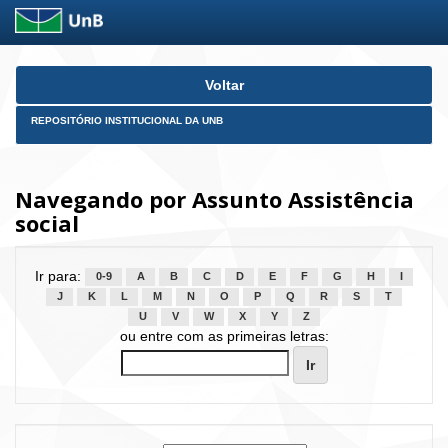
Skip
Voltar
navigation
REPOSITÓRIO INSTITUCIONAL DA UNB
Navegando por Assunto Assistência
social
Ir para:
0-9
A
B
C
D
E
F
G
H
I
J
K
L
M
N
O
P
Q
R
S
T
U
V
W
X
Y
Z
ou entre com as primeiras letras: