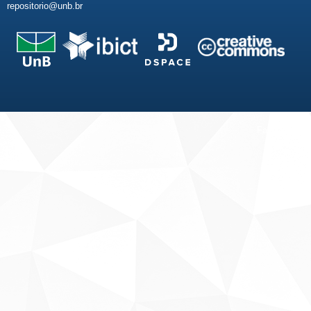
repositorio@unb.br
Fale conosco
Sobre