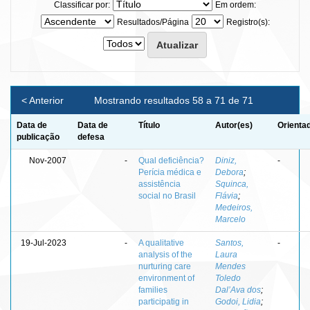
Classificar por:
Em ordem:
Resultados/Página
Registro(s):
< Anterior
Mostrando resultados 58 a 71 de 71
Data de
Data de
Título
Autor(es)
Orienta
publicação
defesa
Nov-2007
-
Qual deficiência?
Diniz,
-
Perícia médica e
Debora
;
assistência
Squinca,
social no Brasil
Flávia
;
Medeiros,
Marcelo
19-Jul-2023
-
A qualitative
Santos,
-
analysis of the
Laura
nurturing care
Mendes
environment of
Toledo
families
Dal’Ava dos
;
participatig in
Godoi, Lidia
;