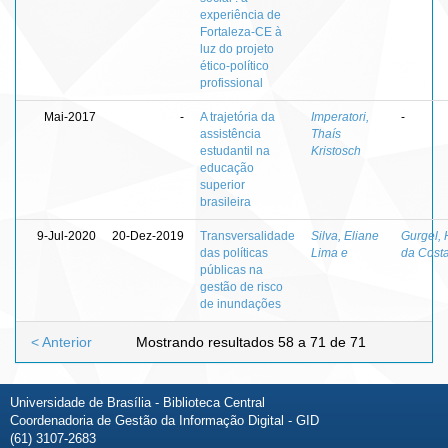
experiência de
Fortaleza-CE à
luz do projeto
ético-político
profissional
Mai-2017
-
A trajetória da
Imperatori,
-
assistência
Thaís
estudantil na
Kristosch
educação
superior
brasileira
9-Jul-2020
20-Dez-2019
Transversalidade
Silva, Eliane
Gurgel, 
das políticas
Lima e
da Cost
públicas na
gestão de risco
de inundações
< Anterior
Mostrando resultados 58 a 71 de 71
Universidade de Brasília - Biblioteca Central
Coordenadoria de Gestão da Informação Digital - GID
(61) 3107-2683