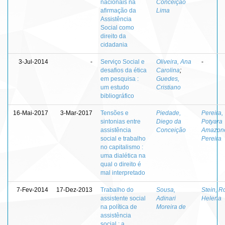
nacionais na
Conceição
afirmação da
Lima
Assistência
Social como
direito da
cidadania
3-Jul-2014
-
Serviço Social e
Oliveira, Ana
-
desafios da ética
Carolina
;
em pesquisa :
Guedes,
um estudo
Cristiano
bibliográfico
16-Mai-2017
3-Mar-2017
Tensões e
Piedade,
Pereira,
sintonias entre
Diego da
Potyara
assistência
Conceição
Amazon
social e trabalho
Pereira
no capitalismo :
uma dialética na
qual o direito é
mal interpretado
7-Fev-2014
17-Dez-2013
Trabalho do
Sousa,
Stein, R
assistente social
Adinari
Helena
na política de
Moreira de
assistência
social : a