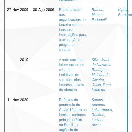
27-Nov-2009
30-Ago-2006
Racionalidade
Ramos,
Kipnis,
nas
Marcos
Bernard
organizações do
Fadanelli
terceiro setor :
tensões e
implicações para
a avaliação de
programas
sociais
2010
-
A rede social na
Silva, Maria
-
intervenção em
de Nazareth
crise nas
Rodrigues
tentativas de
Malcher de
suicídio : elos
Oliveira
;
imprescindíveis
Costa, Ileno
da atenção
Izídio da
11-Nov-2020
-
Reflexos da
Santos,
-
pandemia da
Amanda
Covid-19 para as
Luize Nunes
;
famílias afetadas
Rosário,
pelo vírus Zika
Luciana
no Brasil : a
Alves
urgência do