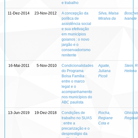
e trabalho
11-Dez-2014
23-Nov-2012
A concepção da
Silva, Maisa
Boschett
política de
Miralva da
Ivanete
assistência social
e sua efetivação
em municípios
goianos : o novo
jargão e o
conservadorismo
renitente
16-Mai-2011
5-Nov-2010
Condicionalidades
Agatte,
Stein, 
do Programa
Juliana
Helena
Bolsa Família :
Picoli
entre o marco
legal e o
acompanhamento
nos municípios do
ABC paulista
13-Jun-2019
19-Dez-2018
Condições de
Rocha,
Ghiralde
trabalho no SUAS
Regiane
Regina
: entre a
Cota e
precarização e o
desprestígio da