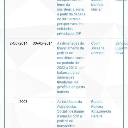
torno da
Daniele
assistência social
Maciel
a partir da década
de 90 : vozes e
perspectivas das
entidades
privadas do DF
2-Out-2014
30-Abr-2014
As dimensões do
Couri,
Salvado
financiamento da
Joseane
Evilásio
política de
Rotatori
Silva
assistência social
no período de
2003 a 2013 : um
balanço pelas
dimensões
tributárias, de
gestão e do gasto
indireto
2003
-
As interfaces da
Pereira,
-
Assistências
Potyara
Social : destaque
Amazoneida
à relação com a
Pereira
política de
transportes