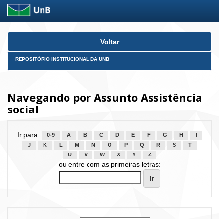
Skip
Voltar
navigation
REPOSITÓRIO INSTITUCIONAL DA UNB
Navegando por Assunto Assistência
social
Ir para:
0-9
A
B
C
D
E
F
G
H
I
J
K
L
M
N
O
P
Q
R
S
T
U
V
W
X
Y
Z
ou entre com as primeiras letras: