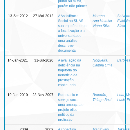
plural ou mista,
porém não pública
13-Set-2012
27-Mai-2012
A Assistência
Moreno,
Salvado
Social no SUAS :
Ana Heloísa
Evilásio
sua trajetória entre
Viana Silva
Silva
a focalização e a
universalidade :
uma análise
descritivo-
documental
14-Jan-2021
31-Jul-2020
A avaliação da
Nogueira,
Barbosa
deficiência na
Camila Lima
trajetória do
benefício de
prestação
continuada
19-Jan-2010
28-Nov-2007
Burocracia e
Brandão,
Leal, M
serviço social :
Thiago Bazi
Lucia P
uma ameaça ao
projeto ético-
político da
profissâo
2009
2009
A cobertura
Mantovani,
Tokarski