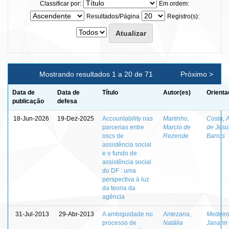
Classificar por:
Em ordem:
Resultados/Página
Registro(s):
Mostrando resultados 1 a 20 de 71
Próximo >
Data de
Data de
Título
Autor(es)
Orienta
publicação
defesa
18-Jun-2026
19-Dez-2025
Accountability nas
Martinho,
Costa, 
parcerias entre
Marcio de
de Jesu
oscs de
Rezende
Barros
assistência social
e o fundo de
assistência social
do DF : uma
perspectiva à luz
da teoria da
agência
31-Jul-2013
29-Abr-2013
A ambiguidade no
Antezana,
Medeiro
processo de
Natália
Janann 