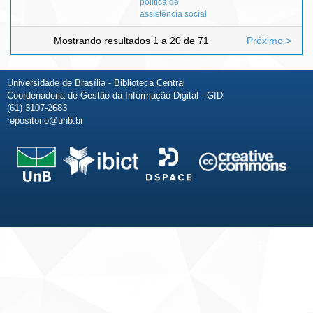
política de
assistência social
Mostrando resultados 1 a 20 de 71
Próximo >
Universidade de Brasília - Biblioteca Central
Coordenadoria de Gestão da Informação Digital - GID
(61) 3107-2683
repositorio@unb.br
Fale conosco
Sobre