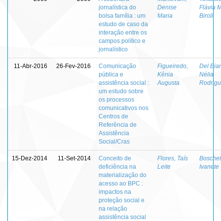
jornalística do
Denise
Flávia M
bolsa família : um
Maria
Biroli
estudo de caso da
interação entre os
campos político e
jornalístico
11-Abr-2016
26-Fev-2016
Comunicação
Figueiredo,
Del Bia
pública e
Kênia
Nélia
assistência social :
Augusta
Rodrig
um estudo sobre
os processos
comunicativos nos
Centros de
Referência de
Assistência
Social/Cras
15-Dez-2014
11-Set-2014
Conceito de
Flores, Taís
Boschett
deficiência na
Leite
Ivanete
materialização do
acesso ao BPC :
impactos na
proteção social e
na relação
assistência social