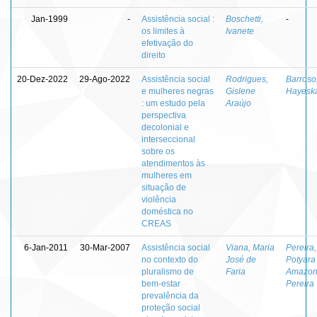
Jan-1999
-
Assistência social :
Boschetti,
-
os limites à
Ivanete
efetivação do
direito
20-Dez-2022
29-Ago-2022
Assistência social
Rodrigues,
Barroso
e mulheres negras
Gislene
Hayesk
: um estudo pela
Araújo
perspectiva
decolonial e
interseccional
sobre os
atendimentos às
mulheres em
situação de
violência
doméstica no
CREAS
6-Jan-2011
30-Mar-2007
Assistência social
Viana, Maria
Pereira,
no contexto do
José de
Potyara
pluralismo de
Faria
Amazon
bem-estar
Pereira
prevalência da
proteção social