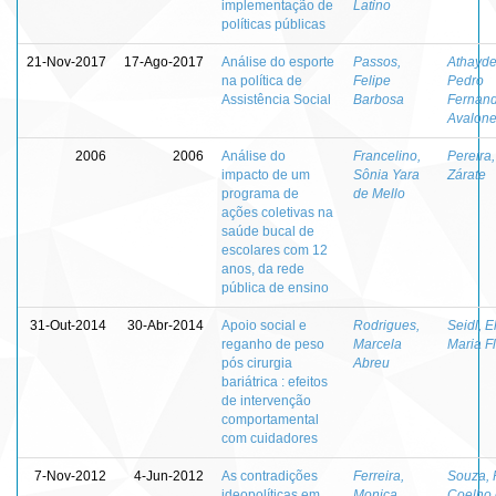
implementação de
Latino
políticas públicas
21-Nov-2017
17-Ago-2017
Análise do esporte
Passos,
Athayde
na política de
Felipe
Pedro
Assistência Social
Barbosa
Fernan
Avalon
2006
2006
Análise do
Francelino,
Pereira
impacto de um
Sônia Yara
Zárate
programa de
de Mello
ações coletivas na
saúde bucal de
escolares com 12
anos, da rede
pública de ensino
31-Out-2014
30-Abr-2014
Apoio social e
Rodrigues,
Seidl, E
reganho de peso
Marcela
Maria F
pós cirurgia
Abreu
bariátrica : efeitos
de intervenção
comportamental
com cuidadores
7-Nov-2012
4-Jun-2012
As contradições
Ferreira,
Souza, 
ideopolíticas em
Monica
Coelho