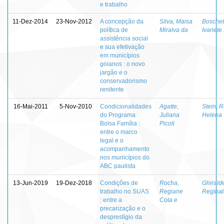
e trabalho
11-Dez-2014
23-Nov-2012
A concepção da
Silva, Maisa
Boschett
política de
Miralva da
Ivanete
assistência social
e sua efetivação
em municípios
goianos : o novo
jargão e o
conservadorismo
renitente
16-Mai-2011
5-Nov-2010
Condicionalidades
Agatte,
Stein, 
do Programa
Juliana
Helena
Bolsa Família :
Picoli
entre o marco
legal e o
acompanhamento
nos municípios do
ABC paulista
13-Jun-2019
19-Dez-2018
Condições de
Rocha,
Ghiralde
trabalho no SUAS
Regiane
Regina
: entre a
Cota e
precarização e o
desprestígio da