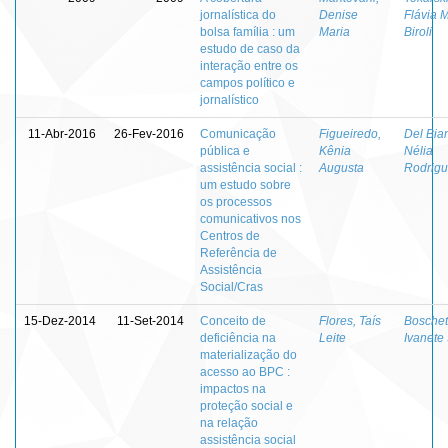
jornalística do
Denise
Flávia M
bolsa família : um
Maria
Biroli
estudo de caso da
interação entre os
campos político e
jornalístico
11-Abr-2016
26-Fev-2016
Comunicação
Figueiredo,
Del Bia
pública e
Kênia
Nélia
assistência social :
Augusta
Rodrig
um estudo sobre
os processos
comunicativos nos
Centros de
Referência de
Assistência
Social/Cras
15-Dez-2014
11-Set-2014
Conceito de
Flores, Taís
Boschett
deficiência na
Leite
Ivanete
materialização do
acesso ao BPC :
impactos na
proteção social e
na relação
assistência social