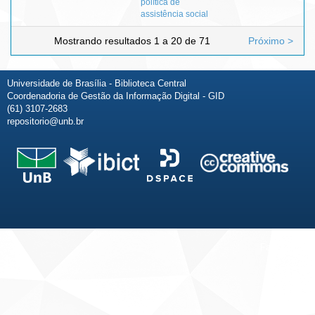
política de
assistência social
Mostrando resultados 1 a 20 de 71
Próximo >
Universidade de Brasília - Biblioteca Central
Coordenadoria de Gestão da Informação Digital - GID
(61) 3107-2683
repositorio@unb.br
Fale conosco
Sobre