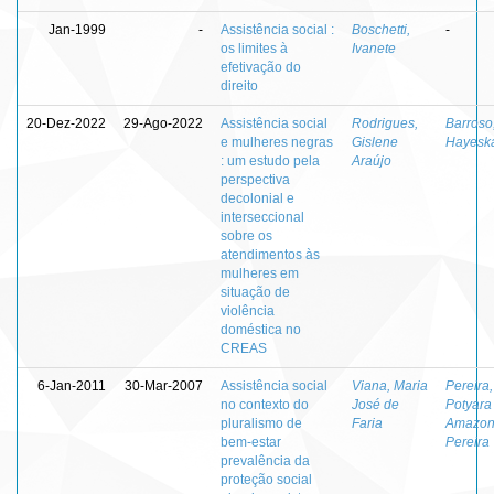
Jan-1999
-
Assistência social :
Boschetti,
-
os limites à
Ivanete
efetivação do
direito
20-Dez-2022
29-Ago-2022
Assistência social
Rodrigues,
Barroso
e mulheres negras
Gislene
Hayesk
: um estudo pela
Araújo
perspectiva
decolonial e
interseccional
sobre os
atendimentos às
mulheres em
situação de
violência
doméstica no
CREAS
6-Jan-2011
30-Mar-2007
Assistência social
Viana, Maria
Pereira,
no contexto do
José de
Potyara
pluralismo de
Faria
Amazon
bem-estar
Pereira
prevalência da
proteção social