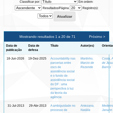
Classificar por:
Em ordem:
Resultados/Página
Registro(s):
Mostrando resultados 1 a 20 de 71
Próximo >
Data de
Data de
Título
Autor(es)
Orienta
publicação
defesa
18-Jun-2026
19-Dez-2025
Accountability nas
Martinho,
Costa, 
parcerias entre
Marcio de
de Jesu
oscs de
Rezende
Barros
assistência social
e o fundo de
assistência social
do DF : uma
perspectiva à luz
da teoria da
agência
31-Jul-2013
29-Abr-2013
A ambiguidade no
Antezana,
Medeiro
processo de
Natália
Janann 