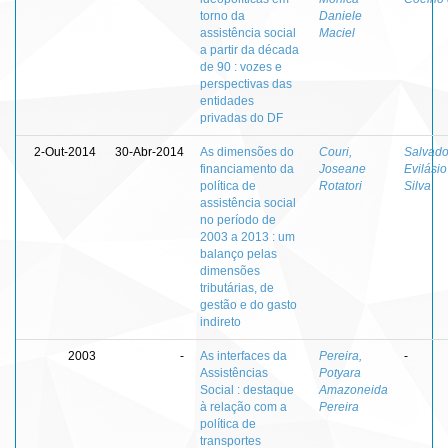
torno da
Daniele
assistência social
Maciel
a partir da década
de 90 : vozes e
perspectivas das
entidades
privadas do DF
2-Out-2014
30-Abr-2014
As dimensões do
Couri,
Salvado
financiamento da
Joseane
Evilásio
política de
Rotatori
Silva
assistência social
no período de
2003 a 2013 : um
balanço pelas
dimensões
tributárias, de
gestão e do gasto
indireto
2003
-
As interfaces da
Pereira,
-
Assistências
Potyara
Social : destaque
Amazoneida
à relação com a
Pereira
política de
transportes