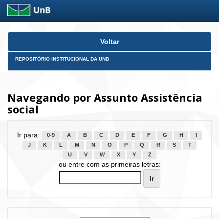
Skip
Voltar
navigation
REPOSITÓRIO INSTITUCIONAL DA UNB
Navegando por Assunto Assistência
social
Ir para:
0-9
A
B
C
D
E
F
G
H
I
J
K
L
M
N
O
P
Q
R
S
T
U
V
W
X
Y
Z
ou entre com as primeiras letras: