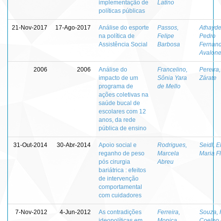
implementação de
Latino
políticas públicas
21-Nov-2017
17-Ago-2017
Análise do esporte
Passos,
Athayde
na política de
Felipe
Pedro
Assistência Social
Barbosa
Fernan
Avalon
2006
2006
Análise do
Francelino,
Pereira
impacto de um
Sônia Yara
Zárate
programa de
de Mello
ações coletivas na
saúde bucal de
escolares com 12
anos, da rede
pública de ensino
31-Out-2014
30-Abr-2014
Apoio social e
Rodrigues,
Seidl, E
reganho de peso
Marcela
Maria F
pós cirurgia
Abreu
bariátrica : efeitos
de intervenção
comportamental
com cuidadores
7-Nov-2012
4-Jun-2012
As contradições
Ferreira,
Souza, 
ideopolíticas em
Monica
Coelho