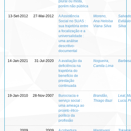
plural ou mista,
porém não pública
13-Set-2012
27-Mai-2012
A Assistência
Moreno,
Salvado
Social no SUAS :
Ana Heloísa
Evilásio
sua trajetória entre
Viana Silva
Silva
a focalização e a
universalidade :
uma análise
descritivo-
documental
14-Jan-2021
31-Jul-2020
A avaliação da
Nogueira,
Barbosa
deficiência na
Camila Lima
trajetória do
benefício de
prestação
continuada
19-Jan-2010
28-Nov-2007
Burocracia e
Brandão,
Leal, M
serviço social :
Thiago Bazi
Lucia P
uma ameaça ao
projeto ético-
político da
profissâo
2009
2009
A cobertura
Mantovani,
Tokarski