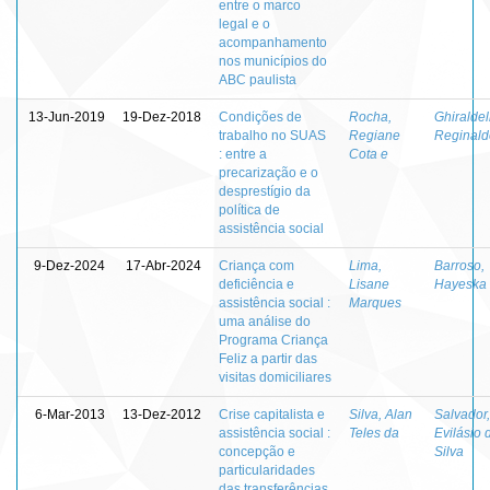
entre o marco
legal e o
acompanhamento
nos municípios do
ABC paulista
13-Jun-2019
19-Dez-2018
Condições de
Rocha,
Ghiraldell
trabalho no SUAS
Regiane
Reginald
: entre a
Cota e
precarização e o
desprestígio da
política de
assistência social
9-Dez-2024
17-Abr-2024
Criança com
Lima,
Barroso,
deficiência e
Lisane
Hayeska
assistência social :
Marques
uma análise do
Programa Criança
Feliz a partir das
visitas domiciliares
6-Mar-2013
13-Dez-2012
Crise capitalista e
Silva, Alan
Salvador,
assistência social :
Teles da
Evilásio 
concepção e
Silva
particularidades
das transferências