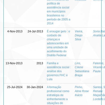
política de
assistência social
em municípios
brasileiros no
período de 2005 a
2014
4-Nov-2013
24-Jul-2013
É enxugar gelo : o
Vieira,
Soria Bat
cuidado de
Diego
Analía L
crianças e
Silva
adolescentes em
uma unidade de
acolhimento do
Distrito Federal
13-Nov-2013
2013
Família e
Lins,
Faleiros,
assistência social :
Cilene
Vicente 
análise dos
Sebastiana
Paula
governos FHC e
Braga
Lula
25-Jul-2024
30-Jan-2024
A formação
Pinho,
Santos, S
profissional como
Aline Rose
Renata
estratégia de
Inácio
Magalhã
enfrentamento a
Lordello
situações de