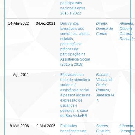
participativos
nacionais entre
2016 e 2022
14-Abr-2022
3-Dez-2021
Dos ventos
Direito,
Almeida,
favoráveis aos
Denise do
Débora
contrários : atores
Carmo
Cristina
estatais,
Rezende
percepções e
práticas da
participação na
Assistência Social
(2015 a 2018)
Ago-2011
-
Efetividade da
Faleiros,
-
rede de atenção à
Vicente de
saúde e à
Paula
;
assistência social
Rapozo,
à pessoa idosa na
Janeska M.
expressão de
T.
usuários e
gestores : o caso
de Boa Vista/RR
9-Mai-2006
9-Mai-2006
Entidades
Soares,
Libonati,
beneficentes de
Euvaldo
Jeronym