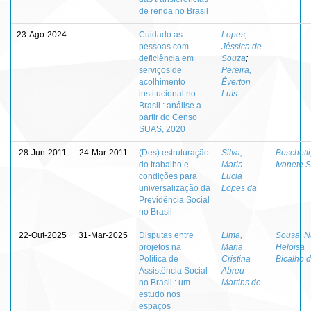
de renda no Brasil
23-Ago-2024
-
Cuidado às
Lopes,
-
pessoas com
Jéssica de
deficiência em
Souza
;
serviços de
Pereira,
acolhimento
Éverton
institucional no
Luís
Brasil : análise a
partir do Censo
SUAS, 2020
28-Jun-2011
24-Mar-2011
(Des) estruturação
Silva,
Boschetti
do trabalho e
Maria
Ivanete S
condições para
Lucia
universalização da
Lopes da
Previdência Social
no Brasil
22-Out-2025
31-Mar-2025
Disputas entre
Lima,
Sousa, N
projetos na
Maria
Heloisa
Política de
Cristina
Bicalho 
Assistência Social
Abreu
no Brasil : um
Martins de
estudo nos
espaços