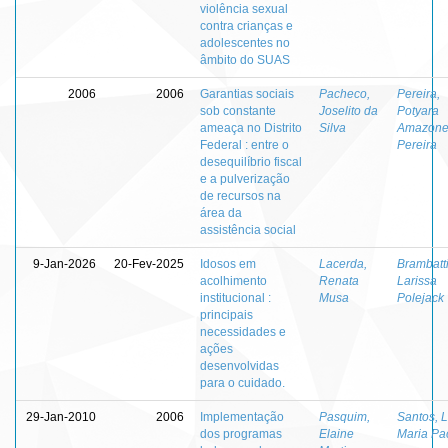
violência sexual
contra crianças e
adolescentes no
âmbito do SUAS
2006
2006
Garantias sociais
Pacheco,
Pereira,
sob constante
Joselito da
Potyara
ameaça no Distrito
Silva
Amazone
Federal : entre o
Pereira
desequilíbrio fiscal
e a pulverização
de recursos na
área da
assistência social
9-Jan-2026
20-Fev-2025
Idosos em
Lacerda,
Brambatti
acolhimento
Renata
Larissa
institucional :
Musa
Polejack
principais
necessidades e
ações
desenvolvidas
para o cuidado.
29-Jan-2010
2006
Implementação
Pasquim,
Santos, 
dos programas
Elaine
Maria Pa