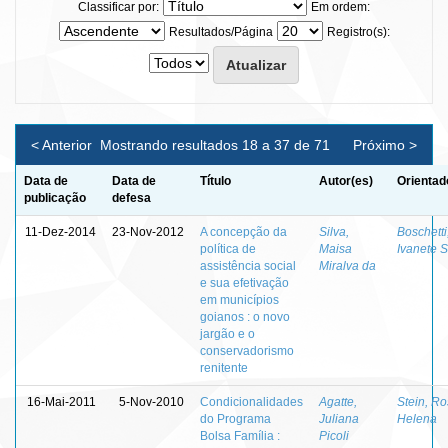
Classificar por:
Em ordem:
Resultados/Página
Registro(s):
< Anterior
Mostrando resultados 18 a 37 de 71
Próximo >
Data de
Data de
Título
Autor(es)
Orientad
publicação
defesa
11-Dez-2014
23-Nov-2012
A concepção da
Silva,
Boschetti
política de
Maisa
Ivanete S
assistência social
Miralva da
e sua efetivação
em municípios
goianos : o novo
jargão e o
conservadorismo
renitente
16-Mai-2011
5-Nov-2010
Condicionalidades
Agatte,
Stein, R
do Programa
Juliana
Helena
Bolsa Família :
Picoli