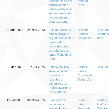
assistência social
Antônio
educacionais :
Ruiz
uma investigação
sobre a medição
de desempenho
organizacional
12-Ago-2024
24-Nov-2023
Estado brasileiro,
Oliveira,
Resende
emancipação e
Cláudio
Viviane 
seguridade social :
Passos de
Melo
um estudo
discursivo crítico
de editoriais do
jornal Folha de S.
Paulo
9-Mar-2026
7-Jul-2025
Estado, política
Santos,
Goin, Mar
social e cuidado :
Karine
os avanços
Conceição
recentes e
Sousa dos
disruptivos da
Política Nacional
de Cuidados
11-Fev-2016
30-Nov-2015
Evolução da
Bruni,
Gomes,
capacidade
Fábio
Adalmir 
administrativa da
Moassab
Oliveira