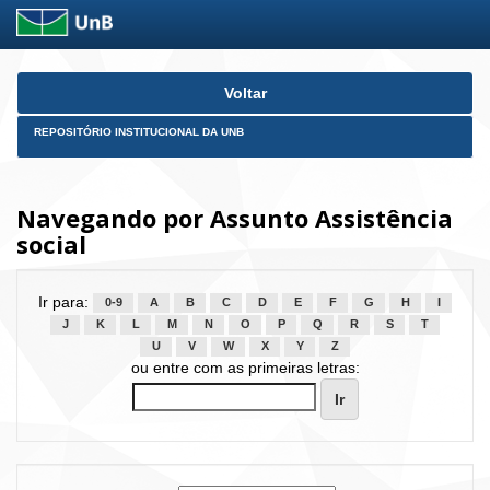
Skip
Voltar
navigation
REPOSITÓRIO INSTITUCIONAL DA UNB
Navegando por Assunto Assistência
social
Ir para:
0-9
A
B
C
D
E
F
G
H
I
J
K
L
M
N
O
P
Q
R
S
T
U
V
W
X
Y
Z
ou entre com as primeiras letras: