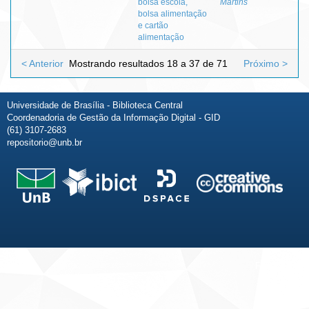
bolsa escola,
Martins
bolsa alimentação
e cartão
alimentação
< Anterior
Mostrando resultados 18 a 37 de 71
Próximo >
Universidade de Brasília - Biblioteca Central
Coordenadoria de Gestão da Informação Digital - GID
(61) 3107-2683
repositorio@unb.br
Fale conosco
Sobre