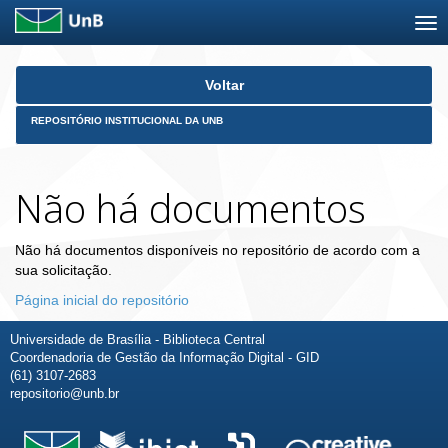
Skip
Voltar
navigation
REPOSITÓRIO INSTITUCIONAL DA UNB
Não há documentos
Não há documentos disponíveis no repositório de acordo com a
sua solicitação.
Página inicial do repositório
Universidade de Brasília - Biblioteca Central
Coordenadoria de Gestão da Informação Digital - GID
(61) 3107-2683
repositorio@unb.br