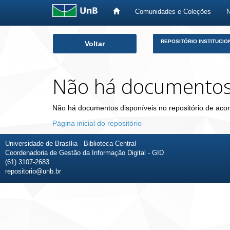
Comunidades e Coleções
Skip
REPOSITÓRIO INSTITUCIO
Voltar
navigation
Não há documento
Não há documentos disponíveis no repositório de acor
Página inicial do repositório
Universidade de Brasília - Biblioteca Central
Coordenadoria de Gestão da Informação Digital - GID
(61) 3107-2683
repositorio@unb.br