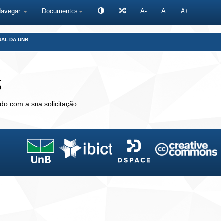
Navegar
Documentos
A-
A
A+
NAL DA UNB
s
do com a sua solicitação.