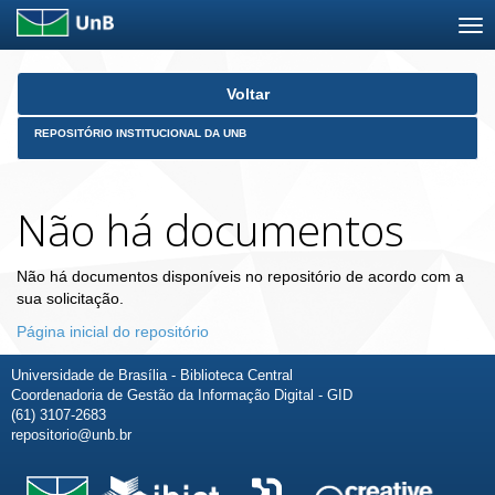
Skip
Voltar
navigation
REPOSITÓRIO INSTITUCIONAL DA UNB
Não há documentos
Não há documentos disponíveis no repositório de acordo com a
sua solicitação.
Página inicial do repositório
Universidade de Brasília - Biblioteca Central
Coordenadoria de Gestão da Informação Digital - GID
(61) 3107-2683
repositorio@unb.br