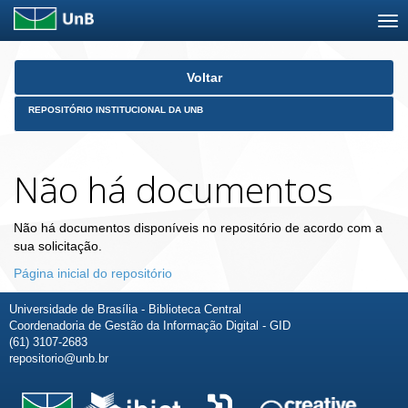
Skip
Voltar
navigation
REPOSITÓRIO INSTITUCIONAL DA UNB
Não há documentos
Não há documentos disponíveis no repositório de acordo com a
sua solicitação.
Página inicial do repositório
Universidade de Brasília - Biblioteca Central
Coordenadoria de Gestão da Informação Digital - GID
(61) 3107-2683
repositorio@unb.br