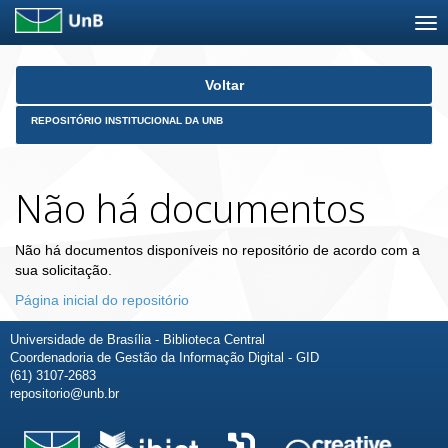
Skip
Voltar
navigation
REPOSITÓRIO INSTITUCIONAL DA UNB
Não há documentos
Não há documentos disponíveis no repositório de acordo com a
sua solicitação.
Página inicial do repositório
Universidade de Brasília - Biblioteca Central
Coordenadoria de Gestão da Informação Digital - GID
(61) 3107-2683
repositorio@unb.br