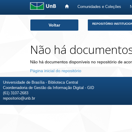
Comunidades e Coleções
Skip
REPOSITÓRIO INSTITUCIO
Voltar
navigation
Não há documento
Não há documentos disponíveis no repositório de acor
Página inicial do repositório
Universidade de Brasília - Biblioteca Central
Coordenadoria de Gestão da Informação Digital - GID
(61) 3107-2683
repositorio@unb.br