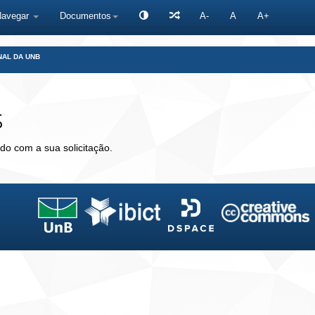
Navegar
Documentos
A-
A
A+
NAL DA UNB
s
do com a sua solicitação.