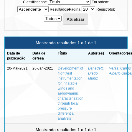
Classificar por:
Em ordem:
Resultados/Página
Registro(s):
Mostrando resultados 1 a 1 de 1
Data de
Data de
Título
Autor(es)
Orientador(es
publicação
defesa
20-Mai-2021
26-Jan-2021
Development of
Benedetti,
Veras, Carlos
flight test
Diego
Alberto Gurge
instrumentation
Muniz
for inflatable
wings and
aerodynamic
characterization
through local
pressure
differential
analysis
Mostrando resultados 1 a 1 de 1