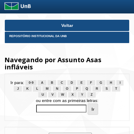
Skip
Voltar
navigation
REPOSITÓRIO INSTITUCIONAL DA UNB
Navegando por Assunto Asas
infláveis
Ir para:
0-9
A
B
C
D
E
F
G
H
I
J
K
L
M
N
O
P
Q
R
S
T
U
V
W
X
Y
Z
ou entre com as primeiras letras: