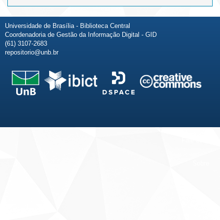
Universidade de Brasília - Biblioteca Central
Coordenadoria de Gestão da Informação Digital - GID
(61) 3107-2683
repositorio@unb.br
Fale conosco
Sobre