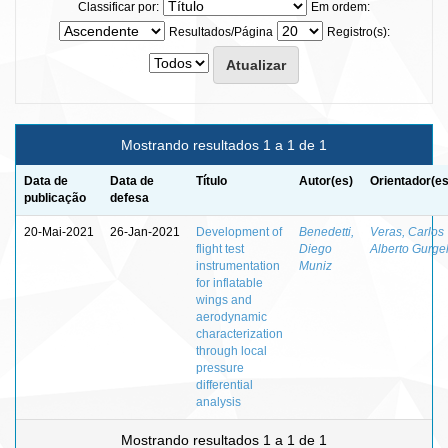
Classificar por:
Em ordem:
Resultados/Página
Registro(s):
Mostrando resultados 1 a 1 de 1
Data de
Data de
Título
Autor(es)
Orientador(es
publicação
defesa
20-Mai-2021
26-Jan-2021
Development of
Benedetti,
Veras, Carlos
flight test
Diego
Alberto Gurge
instrumentation
Muniz
for inflatable
wings and
aerodynamic
characterization
through local
pressure
differential
analysis
Mostrando resultados 1 a 1 de 1