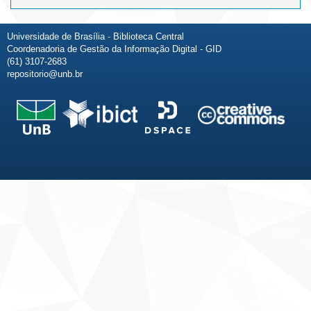
Universidade de Brasília - Biblioteca Central
Coordenadoria de Gestão da Informação Digital - GID
(61) 3107-2683
repositorio@unb.br
Fale conosco
Sobre