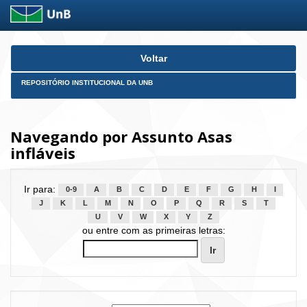
Skip
Voltar
navigation
REPOSITÓRIO INSTITUCIONAL DA UNB
Navegando por Assunto Asas
infláveis
Ir para:
0-9
A
B
C
D
E
F
G
H
I
J
K
L
M
N
O
P
Q
R
S
T
U
V
W
X
Y
Z
ou entre com as primeiras letras: